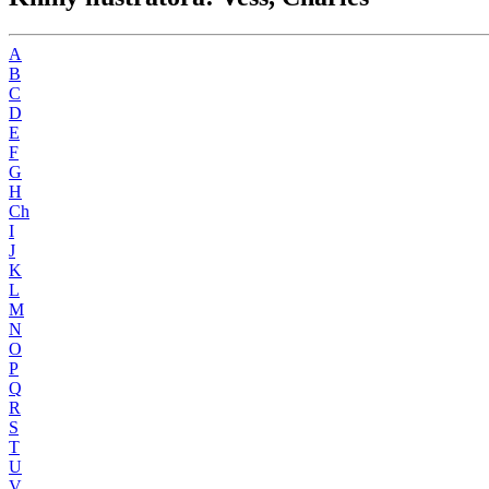
A
B
C
D
E
F
G
H
Ch
I
J
K
L
M
N
O
P
Q
R
S
T
U
V