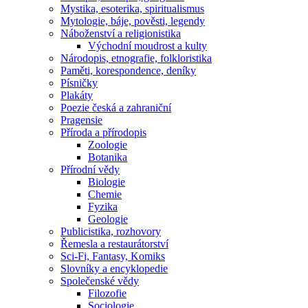
Mystika, esoterika, spiritualismus
Mytologie, báje, pověsti, legendy
Náboženství a religionistika
Východní moudrost a kulty
Národopis, etnografie, folkloristika
Paměti, korespondence, deníky
Písničky
Plakáty
Poezie česká a zahraniční
Pragensie
Příroda a přírodopis
Zoologie
Botanika
Přírodní vědy
Biologie
Chemie
Fyzika
Geologie
Publicistika, rozhovory
Řemesla a restaurátorství
Sci-Fi, Fantasy, Komiks
Slovníky a encyklopedie
Společenské vědy
Filozofie
Sociologie