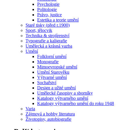
Psychologie
Politologie
Právo, justice
Estetika a teorie umění
Staré tisky (před r.1900)
Sport, tělocvik
Technika & strojírenství
Typografie a kaligrafie
Umělecká a krásná vazba
Umění
Folklorní umění
Monografie
Mimoevropské umění
Umění Starověku
Výtvarné umění
Sochařství
Design a užité umění
Umělecké časopisy a sborníky
Katalogy výtvarného umění
Katalogy výtvarného umění do roku 1948
Varia
Zájmová a hobby literatura
Životopisy, autobiografie