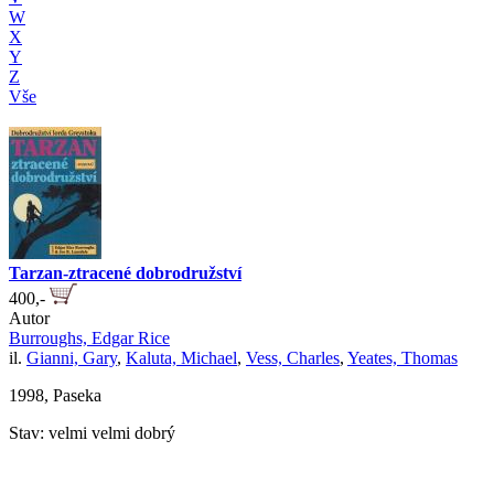
W
X
Y
Z
Vše
Tarzan-ztracené dobrodružství
400,-
Autor
Burroughs, Edgar Rice
il.
Gianni, Gary
,
Kaluta, Michael
,
Vess, Charles
,
Yeates, Thomas
1998, Paseka
Stav: velmi velmi dobrý