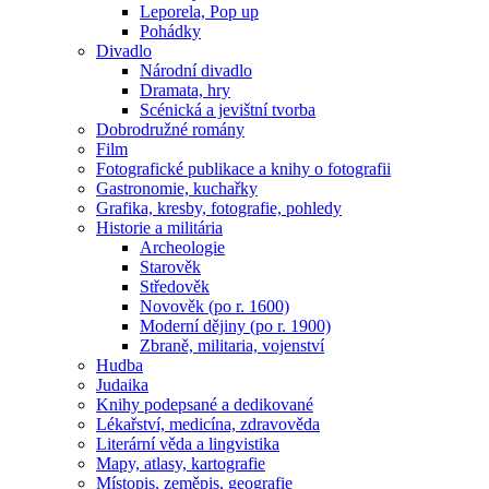
Leporela, Pop up
Pohádky
Divadlo
Národní divadlo
Dramata, hry
Scénická a jevištní tvorba
Dobrodružné romány
Film
Fotografické publikace a knihy o fotografii
Gastronomie, kuchařky
Grafika, kresby, fotografie, pohledy
Historie a militária
Archeologie
Starověk
Středověk
Novověk (po r. 1600)
Moderní dějiny (po r. 1900)
Zbraně, militaria, vojenství
Hudba
Judaika
Knihy podepsané a dedikované
Lékařství, medicína, zdravověda
Literární věda a lingvistika
Mapy, atlasy, kartografie
Místopis, zeměpis, geografie