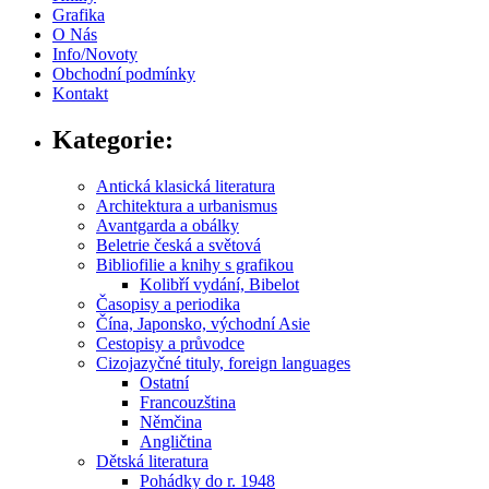
Grafika
O Nás
Info/Novoty
Obchodní podmínky
Kontakt
Kategorie:
Antická klasická literatura
Architektura a urbanismus
Avantgarda a obálky
Beletrie česká a světová
Bibliofilie a knihy s grafikou
Kolibří vydání, Bibelot
Časopisy a periodika
Čína, Japonsko, východní Asie
Cestopisy a průvodce
Cizojazyčné tituly, foreign languages
Ostatní
Francouzština
Němčina
Angličtina
Dětská literatura
Pohádky do r. 1948