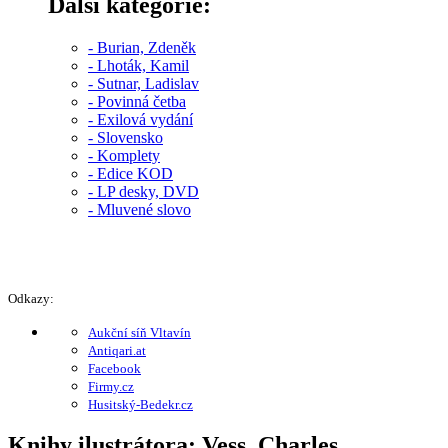
Další kategorie:
- Burian, Zdeněk
- Lhoták, Kamil
- Sutnar, Ladislav
- Povinná četba
- Exilová vydání
- Slovensko
- Komplety
- Edice KOD
- LP desky, DVD
- Mluvené slovo
Odkazy:
Aukční síň Vltavín
Antiqari.at
Facebook
Firmy.cz
Husitský-Bedekr.cz
Knihy ilustrátora: Vess, Charles