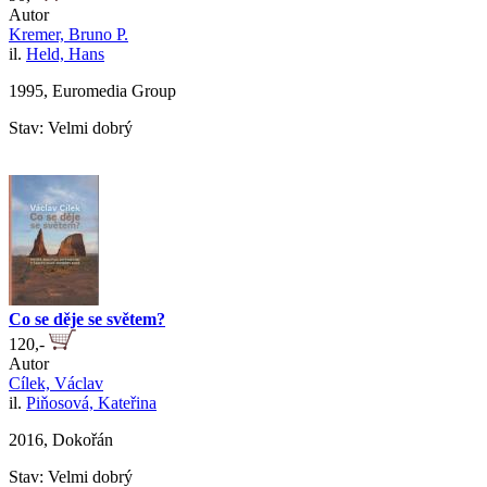
Autor
Kremer, Bruno P.
il.
Held, Hans
1995, Euromedia Group
Stav: Velmi dobrý
Co se děje se světem?
120,-
Autor
Cílek, Václav
il.
Piňosová, Kateřina
2016, Dokořán
Stav: Velmi dobrý