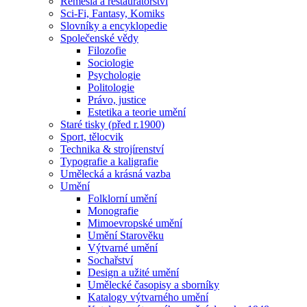
Řemesla a restaurátorství
Sci-Fi, Fantasy, Komiks
Slovníky a encyklopedie
Společenské vědy
Filozofie
Sociologie
Psychologie
Politologie
Právo, justice
Estetika a teorie umění
Staré tisky (před r.1900)
Sport, tělocvik
Technika & strojírenství
Typografie a kaligrafie
Umělecká a krásná vazba
Umění
Folklorní umění
Monografie
Mimoevropské umění
Umění Starověku
Výtvarné umění
Sochařství
Design a užité umění
Umělecké časopisy a sborníky
Katalogy výtvarného umění