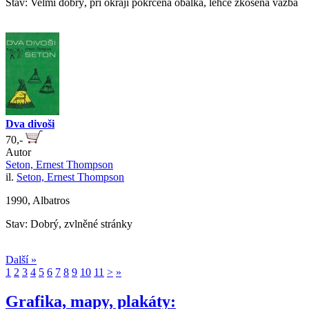
Stav: Velmi dobrý, při okraji pokrčená obálka, lehce zkosená vazba
Dva divoši
70,-
Autor
Seton, Ernest Thompson
il.
Seton, Ernest Thompson
1990, Albatros
Stav: Dobrý, zvlněné stránky
Další »
1
2
3
4
5
6
7
8
9
10
11
>
»
Grafika, mapy, plakáty: