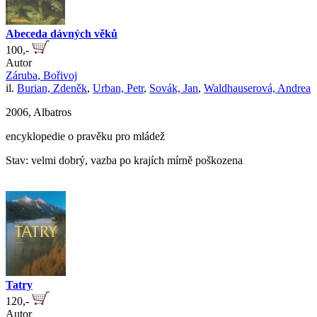
Abeceda dávných věků
100,-
Autor
Záruba, Bořivoj
il.
Burian, Zdeněk
,
Urban, Petr
,
Sovák, Jan
,
Waldhauserová, Andrea
2006, Albatros
encyklopedie o pravěku pro mládež
Stav: velmi dobrý, vazba po krajích mírně poškozena
Tatry
120,-
Autor