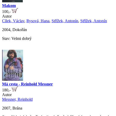
Makom
100,-
Autor
Cílek, Václav
,
Rysová, Hana
,
Střížek, Antonín
,
Střížek, Antonín
2004, Dokořán
Stav: Velmi dobrý
Má cesta - Reinhold Messner
180,-
Autor
Messner, Reinhold
2007, Brána