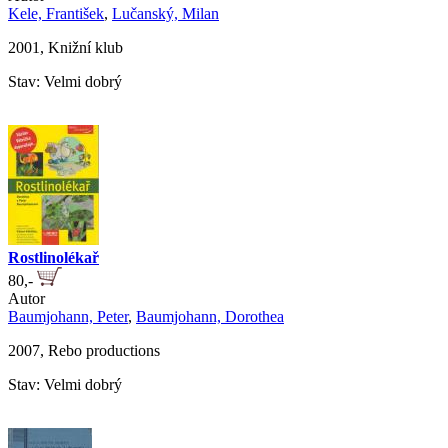
Kele, František
,
Lučanský, Milan
2001, Knižní klub
Stav: Velmi dobrý
Rostlinolékař
80,-
Autor
Baumjohann, Peter
,
Baumjohann, Dorothea
2007, Rebo productions
Stav: Velmi dobrý