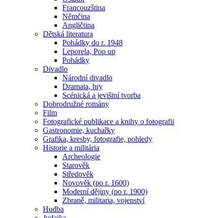
Francouzština
Němčina
Angličtina
Dětská literatura
Pohádky do r. 1948
Leporela, Pop up
Pohádky
Divadlo
Národní divadlo
Dramata, hry
Scénická a jevištní tvorba
Dobrodružné romány
Film
Fotografické publikace a knihy o fotografii
Gastronomie, kuchařky
Grafika, kresby, fotografie, pohledy
Historie a militária
Archeologie
Starověk
Středověk
Novověk (po r. 1600)
Moderní dějiny (po r. 1900)
Zbraně, militaria, vojenství
Hudba
Judaika