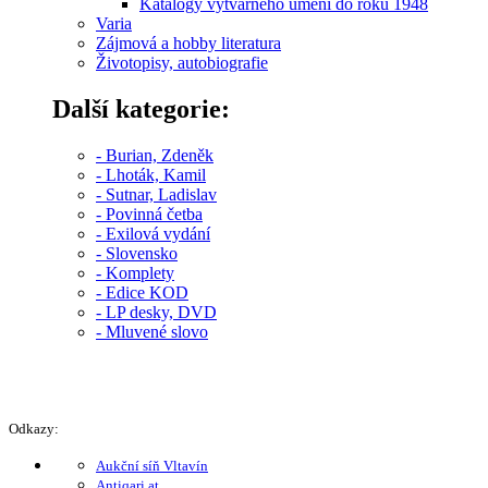
Katalogy výtvarného umění do roku 1948
Varia
Zájmová a hobby literatura
Životopisy, autobiografie
Další kategorie:
- Burian, Zdeněk
- Lhoták, Kamil
- Sutnar, Ladislav
- Povinná četba
- Exilová vydání
- Slovensko
- Komplety
- Edice KOD
- LP desky, DVD
- Mluvené slovo
Odkazy:
Aukční síň Vltavín
Antiqari.at