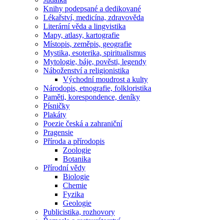
Knihy podepsané a dedikované
Lékařství, medicína, zdravověda
Literární věda a lingvistika
Mapy, atlasy, kartografie
Místopis, zeměpis, geografie
Mystika, esoterika, spiritualismus
Mytologie, báje, pověsti, legendy
Náboženství a religionistika
Východní moudrost a kulty
Národopis, etnografie, folkloristika
Paměti, korespondence, deníky
Písničky
Plakáty
Poezie česká a zahraniční
Pragensie
Příroda a přírodopis
Zoologie
Botanika
Přírodní vědy
Biologie
Chemie
Fyzika
Geologie
Publicistika, rozhovory