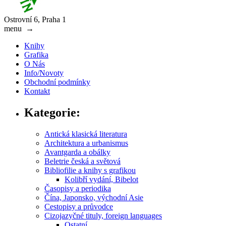
Ostrovní 6, Praha 1
menu
→
Knihy
Grafika
O Nás
Info/Novoty
Obchodní podmínky
Kontakt
Kategorie:
Antická klasická literatura
Architektura a urbanismus
Avantgarda a obálky
Beletrie česká a světová
Bibliofilie a knihy s grafikou
Kolibří vydání, Bibelot
Časopisy a periodika
Čína, Japonsko, východní Asie
Cestopisy a průvodce
Cizojazyčné tituly, foreign languages
Ostatní