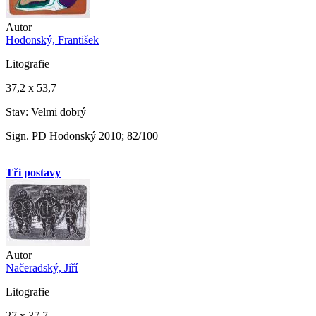
Autor
Hodonský, František
Litografie
37,2 x 53,7
Stav: Velmi dobrý
Sign. PD Hodonský 2010; 82/100
Tři postavy
Autor
Načeradský, Jiří
Litografie
27 x 37,7