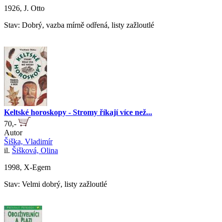
1926, J. Otto
Stav: Dobrý, vazba mírně odřená, listy zažloutlé
Keltské horoskopy - Stromy říkají více než...
70,-
Autor
Šiška, Vladimír
il.
Šišková, Olina
1998, X-Egem
Stav: Velmi dobrý, listy zažloutlé