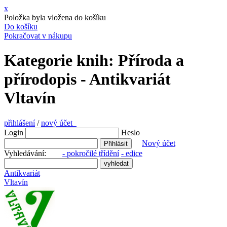
x
Položka byla vložena do košíku
Do košíku
Pokračovat v nákupu
Kategorie knih: Příroda a
přírodopis - Antikvariát
Vltavín
přihlášení
/
nový účet
Login
Heslo
Nový účet
Vyhledávání:
- pokročilé třídění
- edice
Antikvariát
Vltavín