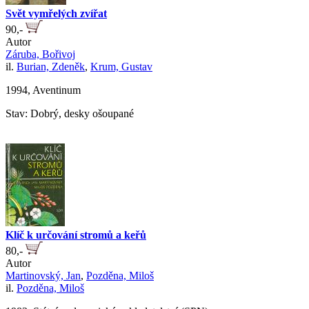
Svět vymřelých zvířat
90,-
Autor
Záruba, Bořivoj
il.
Burian, Zdeněk
,
Krum, Gustav
1994, Aventinum
Stav: Dobrý, desky ošoupané
Klíč k určování stromů a keřů
80,-
Autor
Martinovský, Jan
,
Pozděna, Miloš
il.
Pozděna, Miloš