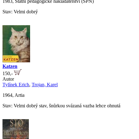
1983, Státní pedagogické nakladatelství (SPN)
Stav: Velmi dobrý
Katzen
150,-
Autor
Tylínek Erich
,
Trojan, Karel
1964, Artia
Stav: Velmi dobrý stav, šnůrkou svázaná vazba lehce ohnutá