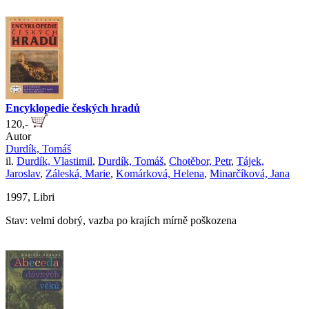
Encyklopedie českých hradů
120,-
Autor
Durdík, Tomáš
il.
Durdík, Vlastimil
,
Durdík, Tomáš
,
Chotěbor, Petr
,
Tájek,
Jaroslav
,
Záleská, Marie
,
Komárková, Helena
,
Minarčíková, Jana
1997, Libri
Stav: velmi dobrý, vazba po krajích mírně poškozena