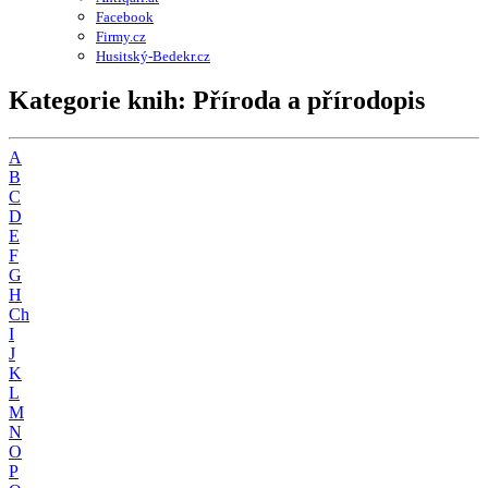
Facebook
Firmy.cz
Husitský-Bedekr.cz
Kategorie knih: Příroda a přírodopis
A
B
C
D
E
F
G
H
Ch
I
J
K
L
M
N
O
P