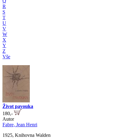
Q
R
S
T
U
V
W
X
Y
Z
Vše
Život pavouka
180,-
Autor
Fabre, Jean Henri
1925, Knihovna Walden