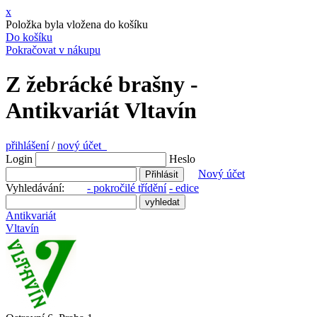
x
Položka byla vložena do košíku
Do košíku
Pokračovat v nákupu
Z žebrácké brašny -
Antikvariát Vltavín
přihlášení
/
nový účet
Login
Heslo
Nový účet
Vyhledávání:
- pokročilé třídění
- edice
Antikvariát
Vltavín