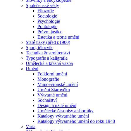
Slovníky a encyklopedie
Společenské vědy
Filozofie
Sociologie
Psychologie
Politologie
Právo, justice
Estetika a teorie umění
Staré tisky (před r.1900)
Sport, tělocvik
Technika & strojírenství
Typografie a kaligrafie
Umělecká a krásná vazba
Umění
Folklorní umění
Monografie
Mimoevropské umění
Umění Starověku
Výtvarné umění
Sochařství
Design a užité umění
Umělecké časopisy a sborníky
Katalogy výtvarného umění
Katalogy výtvarného umění do roku 1948
Varia