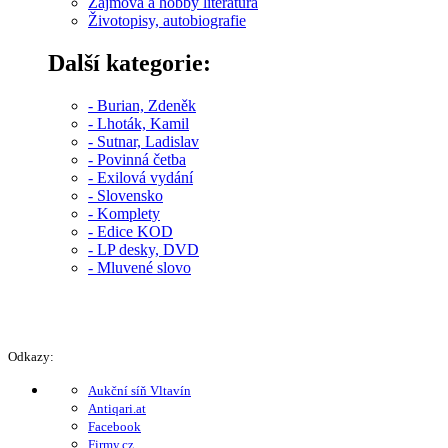
Zájmová a hobby literatura
Životopisy, autobiografie
Další kategorie:
- Burian, Zdeněk
- Lhoták, Kamil
- Sutnar, Ladislav
- Povinná četba
- Exilová vydání
- Slovensko
- Komplety
- Edice KOD
- LP desky, DVD
- Mluvené slovo
Odkazy:
Aukční síň Vltavín
Antiqari.at
Facebook
Firmy.cz