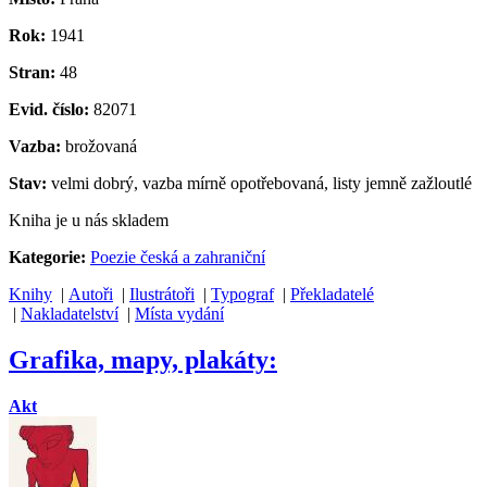
Rok:
1941
Stran:
48
Evid. číslo:
82071
Vazba:
brožovaná
Stav:
velmi dobrý, vazba mírně opotřebovaná, listy jemně zažloutlé
Kniha je u nás skladem
Kategorie:
Poezie česká a zahraniční
Knihy
|
Autoři
|
Ilustrátoři
|
Typograf
|
Překladatelé
|
Nakladatelství
|
Místa vydání
Grafika, mapy, plakáty:
Akt