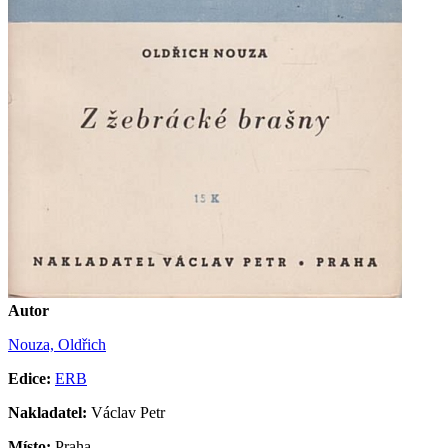
Autor
Nouza, Oldřich
Edice:
ERB
Nakladatel:
Václav Petr
Místo:
Praha