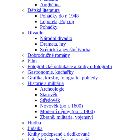
Angličtina
Dětská literatura
Pohádky do r. 1948
Leporela, Pop up
Pohádky
Divadlo
Národní divadlo
Dramata, hry
Scénická a jevištní tvorba
Dobrodružné romány
Film
Fotografické publikace a knihy o fotografii
Gastronomie, kuchařky
Grafika, kresby, fotografie, pohledy
Historie a militária
Archeologie
Starověk
Středověk
Novověk (po r. 1600)
Moderní dějiny (po r. 1900)
Zbraně, militaria, vojenství
Hudba
Judaika
Knihy podepsané a dedikované
Lékařství, medicína, zdravověda