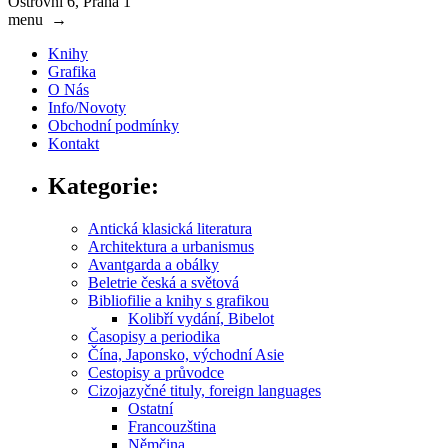
Ostrovní 6, Praha 1
menu
→
Knihy
Grafika
O Nás
Info/Novoty
Obchodní podmínky
Kontakt
Kategorie:
Antická klasická literatura
Architektura a urbanismus
Avantgarda a obálky
Beletrie česká a světová
Bibliofilie a knihy s grafikou
Kolibří vydání, Bibelot
Časopisy a periodika
Čína, Japonsko, východní Asie
Cestopisy a průvodce
Cizojazyčné tituly, foreign languages
Ostatní
Francouzština
Němčina