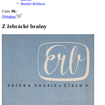
Husitský-Bedekr.cz
Cena:
80,-
Objednat
Z žebrácké brašny