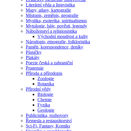
Literární věda a lingvistika
Mapy, atlasy, kartografie
Místopis, zeměpis, geografie
Mystika, esoterika, spiritualismus
Mytologie, báje, pověsti, legendy
Náboženství a religionistika
Východní moudrost a kulty
Národopis, etnografie, folkloristika
Paměti, korespondence, deníky
Písničky
Plakáty
Poezie česká a zahraniční
Pragensie
Příroda a přírodopis
Zoologie
Botanika
Přírodní vědy
Biologie
Chemie
Fyzika
Geologie
Publicistika, rozhovory
Řemesla a restaurátorství
Sci-Fi, Fantasy, Komiks