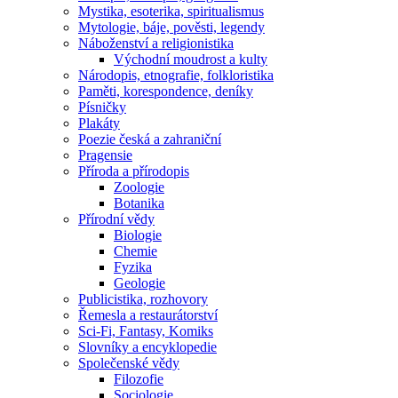
Mystika, esoterika, spiritualismus
Mytologie, báje, pověsti, legendy
Náboženství a religionistika
Východní moudrost a kulty
Národopis, etnografie, folkloristika
Paměti, korespondence, deníky
Písničky
Plakáty
Poezie česká a zahraniční
Pragensie
Příroda a přírodopis
Zoologie
Botanika
Přírodní vědy
Biologie
Chemie
Fyzika
Geologie
Publicistika, rozhovory
Řemesla a restaurátorství
Sci-Fi, Fantasy, Komiks
Slovníky a encyklopedie
Společenské vědy
Filozofie
Sociologie