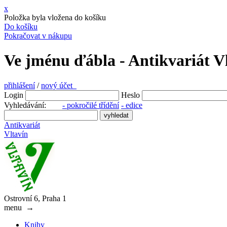
x
Položka byla vložena do košíku
Do košíku
Pokračovat v nákupu
Ve jménu ďábla - Antikvariát V
přihlášení
/
nový účet
Login
Heslo
Vyhledávání:
- pokročilé třídění
- edice
Antikvariát
Vltavín
Ostrovní 6, Praha 1
menu
→
Knihy