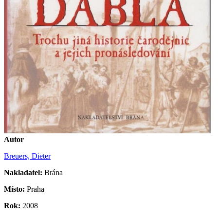
Autor
Breuers, Dieter
Nakladatel:
Brána
Místo:
Praha
Rok:
2008