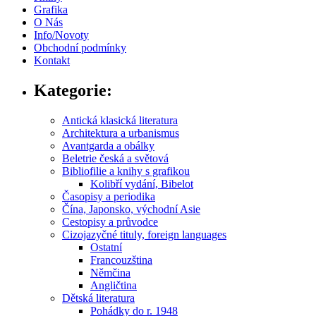
Grafika
O Nás
Info/Novoty
Obchodní podmínky
Kontakt
Kategorie:
Antická klasická literatura
Architektura a urbanismus
Avantgarda a obálky
Beletrie česká a světová
Bibliofilie a knihy s grafikou
Kolibří vydání, Bibelot
Časopisy a periodika
Čína, Japonsko, východní Asie
Cestopisy a průvodce
Cizojazyčné tituly, foreign languages
Ostatní
Francouzština
Němčina
Angličtina
Dětská literatura
Pohádky do r. 1948