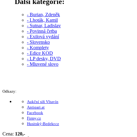
Další kategorie:
- Burian, Zdeněk
- Lhoták, Kamil
- Sutnar, Ladislav
- Povinná četba
- Exilová vydání
- Slovensko
- Komplety
- Edice KOD
- LP desky, DVD
- Mluvené slovo
Odkazy:
Aukční síň Vltavín
Antiqari.at
Facebook
Firmy.cz
Husitský-Bedekr.cz
Cena:
120,-