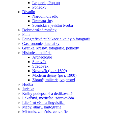
Leporela, Pop up
Pohádky
Divadlo
Národní divadlo
Dramata, hry
Scénická a jevištní tvorba
Dobrodružné romány
Film
Fotografické publikace a knihy o fotografii
Gastronomie, kuchařky
Grafika, kresby, fotografie, pohledy
Historie a militária
Archeologie
Starověk
Středověk
Novověk (po r. 1600)
Moderní dějiny (po r. 1900)
Zbraně, militaria, vojenství
Hudba
Judaika
Knihy podepsané a dedikované
Lékařství, medicína, zdravověda
Literární věda a lingvistika
Mapy, atlasy, kartografie
Místopis, zeměpis, geografie