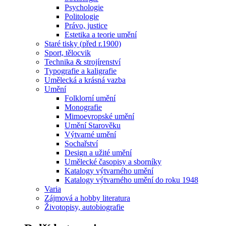
Psychologie
Politologie
Právo, justice
Estetika a teorie umění
Staré tisky (před r.1900)
Sport, tělocvik
Technika & strojírenství
Typografie a kaligrafie
Umělecká a krásná vazba
Umění
Folklorní umění
Monografie
Mimoevropské umění
Umění Starověku
Výtvarné umění
Sochařství
Design a užité umění
Umělecké časopisy a sborníky
Katalogy výtvarného umění
Katalogy výtvarného umění do roku 1948
Varia
Zájmová a hobby literatura
Životopisy, autobiografie