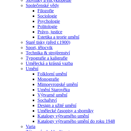
Slovníky a encyklopedie
Společenské vědy
Filozofie
Sociologie
Psychologie
Politologie
Právo, justice
Estetika a teorie umění
Staré tisky (před r.1900)
Sport, tělocvik
Technika & strojírenství
Typografie a kaligrafie
Umělecká a krásná vazba
Umění
Folklorní umění
Monografie
Mimoevropské umění
Umění Starověku
Výtvarné umění
Sochařství
Design a užité umění
Umělecké časopisy a sborníky
Katalogy výtvarného umění
Katalogy výtvarného umění do roku 1948
Varia