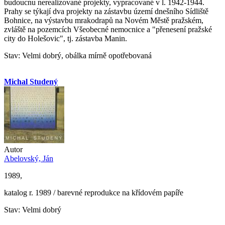
budoucnu nerealizované projekty, vypracované v l. 1942-1944.
Prahy se týkají dva projekty na zástavbu území dnešního Sídliště
Bohnice, na výstavbu mrakodrapů na Novém Městě pražském,
zvláště na pozemcích Všeobecné nemocnice a "přenesení pražské
city do Holešovic", tj. zástavba Manin.
Stav: Velmi dobrý, obálka mírně opotřebovaná
Michal Studený
Autor
Abelovský, Ján
1989,
katalog r. 1989 / barevné reprodukce na křídovém papíře
Stav: Velmi dobrý