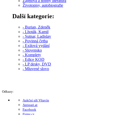
Zájmová a hobby literatura
Životopisy, autobiografie
Další kategorie:
- Burian, Zdeněk
- Lhoták, Kamil
- Sutnar, Ladislav
- Povinná četba
- Exilová vydání
- Slovensko
- Komplety
- Edice KOD
- LP desky, DVD
- Mluvené slovo
Odkazy:
Aukční síň Vltavín
Antiqari.at
Facebook
Firmy.cz