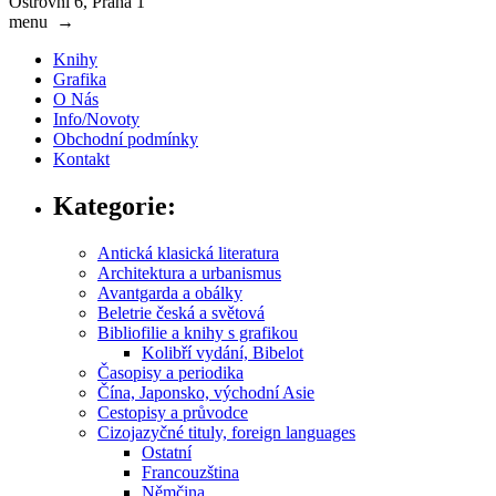
Ostrovní 6, Praha 1
menu
→
Knihy
Grafika
O Nás
Info/Novoty
Obchodní podmínky
Kontakt
Kategorie:
Antická klasická literatura
Architektura a urbanismus
Avantgarda a obálky
Beletrie česká a světová
Bibliofilie a knihy s grafikou
Kolibří vydání, Bibelot
Časopisy a periodika
Čína, Japonsko, východní Asie
Cestopisy a průvodce
Cizojazyčné tituly, foreign languages
Ostatní
Francouzština
Němčina