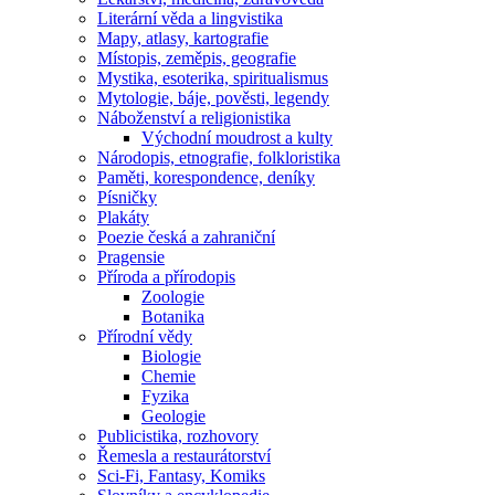
Literární věda a lingvistika
Mapy, atlasy, kartografie
Místopis, zeměpis, geografie
Mystika, esoterika, spiritualismus
Mytologie, báje, pověsti, legendy
Náboženství a religionistika
Východní moudrost a kulty
Národopis, etnografie, folkloristika
Paměti, korespondence, deníky
Písničky
Plakáty
Poezie česká a zahraniční
Pragensie
Příroda a přírodopis
Zoologie
Botanika
Přírodní vědy
Biologie
Chemie
Fyzika
Geologie
Publicistika, rozhovory
Řemesla a restaurátorství
Sci-Fi, Fantasy, Komiks