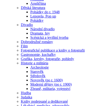
Angličtina
Dětská literatura
Pohádky do r. 1948
Leporela, Pop up
Pohádky
Divadlo
Národní divadlo
Dramata, hry
Scénická a jevištní tvorba
Dobrodružné romány
Film
Fotografické publikace a knihy o fotografii
Gastronomie, kuchařky
Grafika, kresby, fotografie, pohledy
Historie a militária
Archeologie
Starověk
Středověk
Novověk (po r. 1600)
Moderní dějiny (po r. 1900)
Zbraně, militaria, vojenství
Hudba
Judaika
Knihy podepsané a dedikované
Lékařství, medicína, zdravověda