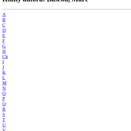
A
B
C
D
E
F
G
H
Ch
I
J
K
L
M
N
O
P
Q
R
S
T
U
V