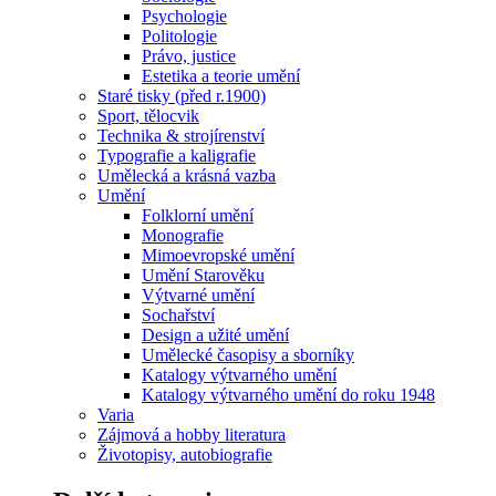
Psychologie
Politologie
Právo, justice
Estetika a teorie umění
Staré tisky (před r.1900)
Sport, tělocvik
Technika & strojírenství
Typografie a kaligrafie
Umělecká a krásná vazba
Umění
Folklorní umění
Monografie
Mimoevropské umění
Umění Starověku
Výtvarné umění
Sochařství
Design a užité umění
Umělecké časopisy a sborníky
Katalogy výtvarného umění
Katalogy výtvarného umění do roku 1948
Varia
Zájmová a hobby literatura
Životopisy, autobiografie