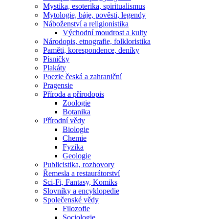
Mystika, esoterika, spiritualismus
Mytologie, báje, pověsti, legendy
Náboženství a religionistika
Východní moudrost a kulty
Národopis, etnografie, folkloristika
Paměti, korespondence, deníky
Písničky
Plakáty
Poezie česká a zahraniční
Pragensie
Příroda a přírodopis
Zoologie
Botanika
Přírodní vědy
Biologie
Chemie
Fyzika
Geologie
Publicistika, rozhovory
Řemesla a restaurátorství
Sci-Fi, Fantasy, Komiks
Slovníky a encyklopedie
Společenské vědy
Filozofie
Sociologie