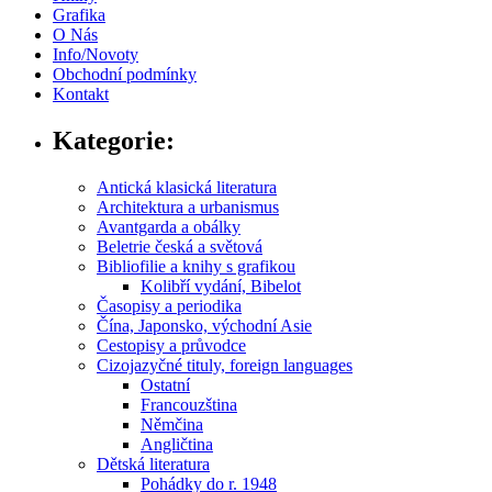
Grafika
O Nás
Info/Novoty
Obchodní podmínky
Kontakt
Kategorie:
Antická klasická literatura
Architektura a urbanismus
Avantgarda a obálky
Beletrie česká a světová
Bibliofilie a knihy s grafikou
Kolibří vydání, Bibelot
Časopisy a periodika
Čína, Japonsko, východní Asie
Cestopisy a průvodce
Cizojazyčné tituly, foreign languages
Ostatní
Francouzština
Němčina
Angličtina
Dětská literatura
Pohádky do r. 1948