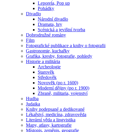
Leporela, Pop up
Pohádky
Divadlo
Národní divadlo
Dramata, hry
Scénická a jevištní tvorba
Dobrodružné romány
Film
Fotografické publikace a knihy o fotografii
Gastronomie, kuchařky
Grafika, kresby, fotografie, pohledy
Historie a militária
Archeologie
Starověk
Středověk
Novověk (po r. 1600)
Moderní dějiny (po r. 1900)
Zbraně, militaria, vojenství
Hudba
Judaika
Knihy podepsané a dedikované
Lékařství, medicína, zdravověda
Literární věda a lingvistika
Mapy, atlasy, kartografie
Místopis, zeměpis, geografie