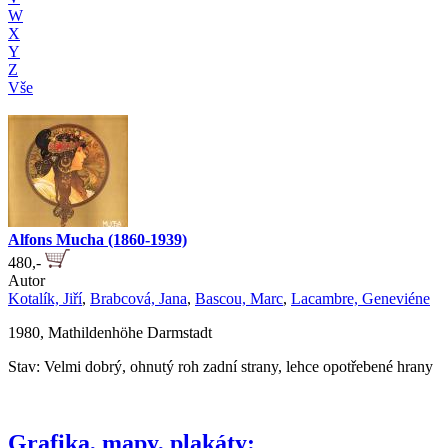
W
X
Y
Z
Vše
Alfons Mucha (1860-1939)
480,-
Autor
Kotalík, Jiří
,
Brabcová, Jana
,
Bascou, Marc
,
Lacambre, Geneviéne
1980, Mathildenhöhe Darmstadt
Stav: Velmi dobrý, ohnutý roh zadní strany, lehce opotřebené hrany
Grafika, mapy, plakáty: