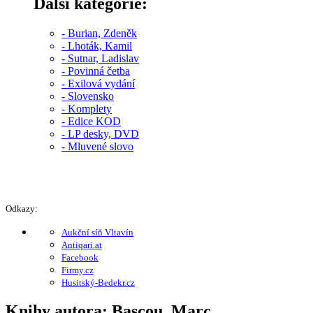
Další kategorie:
- Burian, Zdeněk
- Lhoták, Kamil
- Sutnar, Ladislav
- Povinná četba
- Exilová vydání
- Slovensko
- Komplety
- Edice KOD
- LP desky, DVD
- Mluvené slovo
Odkazy:
Aukční síň Vltavín
Antiqari.at
Facebook
Firmy.cz
Husitský-Bedekr.cz
Knihy autora: Bascou, Marc