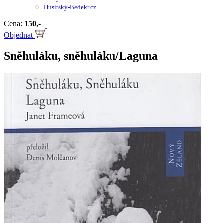
Husitský-Bedekr.cz
Cena:
150,-
Objednat
Sněhuláku, sněhuláku/Laguna