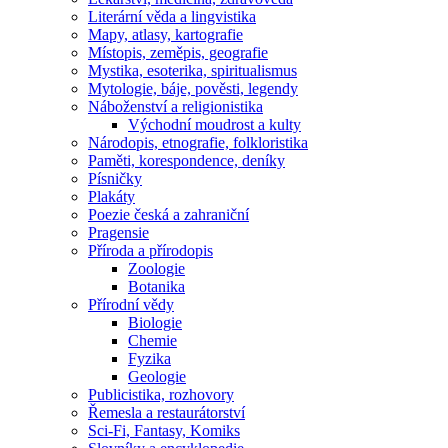
Literární věda a lingvistika
Mapy, atlasy, kartografie
Místopis, zeměpis, geografie
Mystika, esoterika, spiritualismus
Mytologie, báje, pověsti, legendy
Náboženství a religionistika
Východní moudrost a kulty
Národopis, etnografie, folkloristika
Paměti, korespondence, deníky
Písničky
Plakáty
Poezie česká a zahraniční
Pragensie
Příroda a přírodopis
Zoologie
Botanika
Přírodní vědy
Biologie
Chemie
Fyzika
Geologie
Publicistika, rozhovory
Řemesla a restaurátorství
Sci-Fi, Fantasy, Komiks