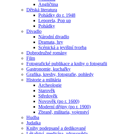
Angličtina
Dětská literatura
Pohádky do r. 1948
Leporela, Pop up
Pohádky
Divadlo
Národní divadlo
Dramata, hry
Scénická a jevištní tvorba
Dobrodružné romány
Film
Fotografické publikace a knihy o fotografii
Gastronomie, kuchařky
Grafika, kresby, fotografie, pohledy
Historie a militária
Archeologie
Starověk
Středověk
Novověk (po r. 1600)
Moderní dějiny (po r. 1900)
Zbraně, militaria, vojenství
Hudba
Judaika
Knihy podepsané a dedikované
Lékařství, medicína, zdravověda