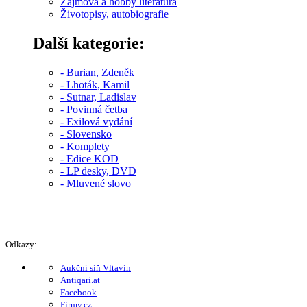
Zájmová a hobby literatura
Životopisy, autobiografie
Další kategorie:
- Burian, Zdeněk
- Lhoták, Kamil
- Sutnar, Ladislav
- Povinná četba
- Exilová vydání
- Slovensko
- Komplety
- Edice KOD
- LP desky, DVD
- Mluvené slovo
Odkazy:
Aukční síň Vltavín
Antiqari.at
Facebook
Firmy.cz