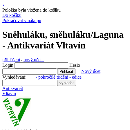
x
Položka byla vložena do košíku
Do košíku
Pokračovat v nákupu
Sněhuláku, sněhuláku/Laguna
- Antikvariát Vltavín
přihlášení
/
nový účet
Login
Heslo
Nový účet
Vyhledávání:
- pokročilé třídění
- edice
Antikvariát
Vltavín