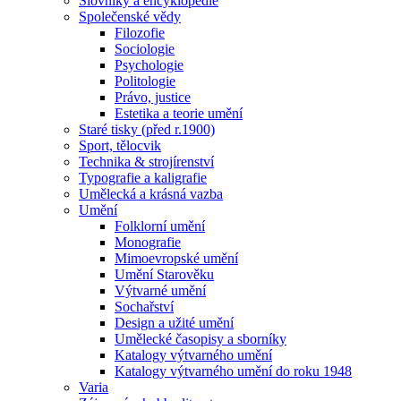
Slovníky a encyklopedie
Společenské vědy
Filozofie
Sociologie
Psychologie
Politologie
Právo, justice
Estetika a teorie umění
Staré tisky (před r.1900)
Sport, tělocvik
Technika & strojírenství
Typografie a kaligrafie
Umělecká a krásná vazba
Umění
Folklorní umění
Monografie
Mimoevropské umění
Umění Starověku
Výtvarné umění
Sochařství
Design a užité umění
Umělecké časopisy a sborníky
Katalogy výtvarného umění
Katalogy výtvarného umění do roku 1948
Varia