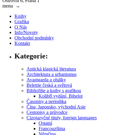
Ostrovní 6, Praha 1
menu
→
Knihy
Grafika
O Nás
Info/Novoty
Obchodní podmínky
Kontakt
Kategorie:
Antická klasická literatura
Architektura a urbanismus
Avantgarda a obálky
Beletrie česká a světová
Bibliofilie a knihy s grafikou
Kolibří vydání, Bibelot
Časopisy a periodika
Čína, Japonsko, východní Asie
Cestopisy a průvodce
Cizojazyčné tituly, foreign languages
Ostatní
Francouzština
Němčina