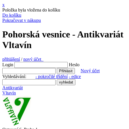
x
Položka byla vložena do košíku
Do košíku
Pokračovat v nákupu
Pohorská vesnice - Antikvariát
Vltavín
přihlášení
/
nový účet
Login
Heslo
Nový účet
Vyhledávání:
- pokročilé třídění
- edice
Antikvariát
Vltavín