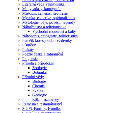
Literární věda a lingvistika
Mapy, atlasy, kartografie
Místopis, zeměpis, geografie
Mystika, esoterika, spiritualismus
Mytologie, báje, pověsti, legendy
Náboženství a religionistika
Východní moudrost a kulty
Národopis, etnografie, folkloristika
Paměti, korespondence, deníky
Písničky
Plakáty
Poezie česká a zahraniční
Pragensie
Příroda a přírodopis
Zoologie
Botanika
Přírodní vědy
Biologie
Chemie
Fyzika
Geologie
Publicistika, rozhovory
Řemesla a restaurátorství
Sci-Fi, Fantasy, Komiks