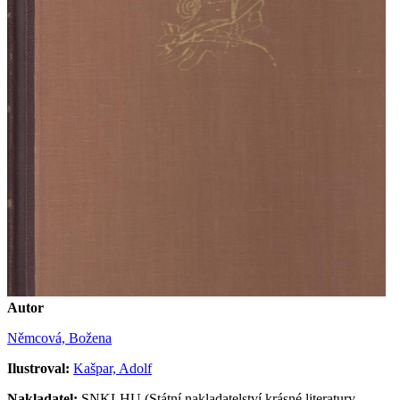
Autor
Němcová, Božena
Ilustroval:
Kašpar, Adolf
Nakladatel:
SNKLHU (Státní nakladatelství krásné literatury,