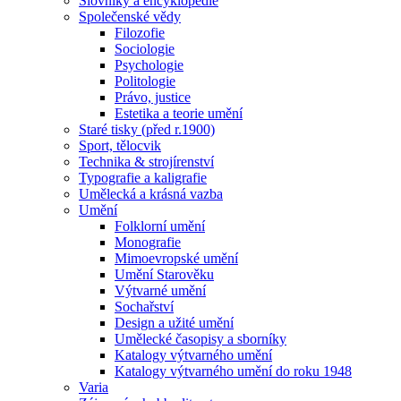
Slovníky a encyklopedie
Společenské vědy
Filozofie
Sociologie
Psychologie
Politologie
Právo, justice
Estetika a teorie umění
Staré tisky (před r.1900)
Sport, tělocvik
Technika & strojírenství
Typografie a kaligrafie
Umělecká a krásná vazba
Umění
Folklorní umění
Monografie
Mimoevropské umění
Umění Starověku
Výtvarné umění
Sochařství
Design a užité umění
Umělecké časopisy a sborníky
Katalogy výtvarného umění
Katalogy výtvarného umění do roku 1948
Varia