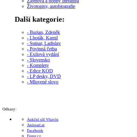
Zájmová a hobby literatura
Životopisy, autobiografie
Další kategorie:
- Burian, Zdeněk
- Lhoták, Kamil
- Sutnar, Ladislav
- Povinná četba
- Exilová vydání
- Slovensko
- Komplety
- Edice KOD
- LP desky, DVD
- Mluvené slovo
Odkazy:
Aukční síň Vltavín
Antiqari.at
Facebook
Firmy.cz