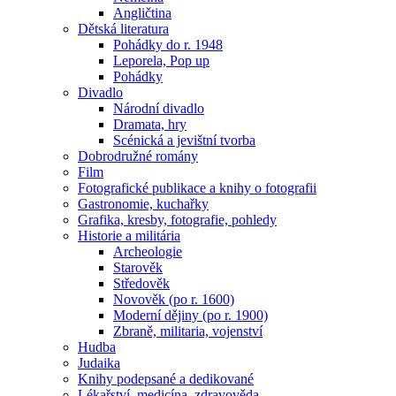
Angličtina
Dětská literatura
Pohádky do r. 1948
Leporela, Pop up
Pohádky
Divadlo
Národní divadlo
Dramata, hry
Scénická a jevištní tvorba
Dobrodružné romány
Film
Fotografické publikace a knihy o fotografii
Gastronomie, kuchařky
Grafika, kresby, fotografie, pohledy
Historie a militária
Archeologie
Starověk
Středověk
Novověk (po r. 1600)
Moderní dějiny (po r. 1900)
Zbraně, militaria, vojenství
Hudba
Judaika
Knihy podepsané a dedikované
Lékařství, medicína, zdravověda