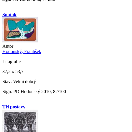
Soutok
Autor
Hodonský, František
Litografie
37,2 x 53,7
Stav: Velmi dobrý
Sign. PD Hodonský 2010; 82/100
Tři postavy