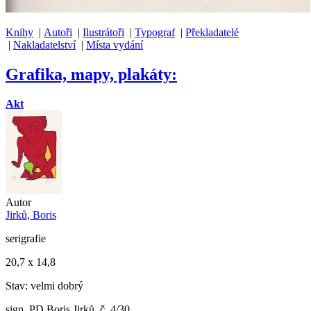
Knihy
|
Autoři
|
Ilustrátoři
|
Typograf
|
Překladatelé
|
Nakladatelství
|
Místa vydání
Grafika, mapy, plakáty:
Akt
Autor
Jirků, Boris
serigrafie
20,7 x 14,8
Stav: velmi dobrý
sign. PD Boris Jirků, č. 4/30