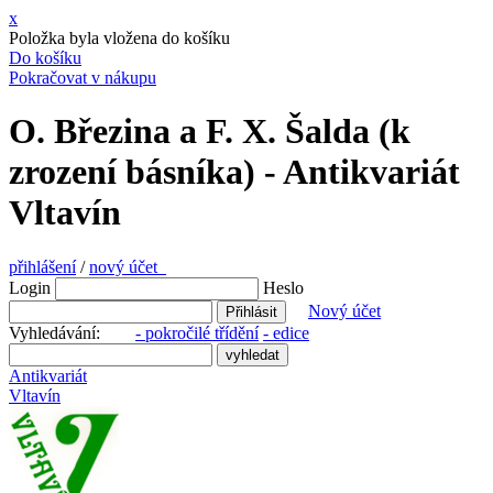
x
Položka byla vložena do košíku
Do košíku
Pokračovat v nákupu
O. Březina a F. X. Šalda (k
zrození básníka) - Antikvariát
Vltavín
přihlášení
/
nový účet
Login
Heslo
Nový účet
Vyhledávání:
- pokročilé třídění
- edice
Antikvariát
Vltavín