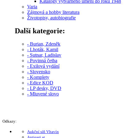
Katalogy výtvarného umění do roku 1948
Varia
Zájmová a hobby literatura
Životopisy, autobiografie
Další kategorie:
- Burian, Zdeněk
- Lhoták, Kamil
- Sutnar, Ladislav
- Povinná četba
- Exilová vydání
- Slovensko
- Komplety
- Edice KOD
- LP desky, DVD
- Mluvené slovo
Odkazy:
Aukční síň Vltavín
Antiqari.at