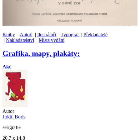
Knihy
|
Autoři
|
Ilustrátoři
|
Typograf
|
Překladatelé
|
Nakladatelství
|
Místa vydání
Grafika, mapy, plakáty:
Akt
Autor
Jirků, Boris
serigrafie
20,7 x 14,8