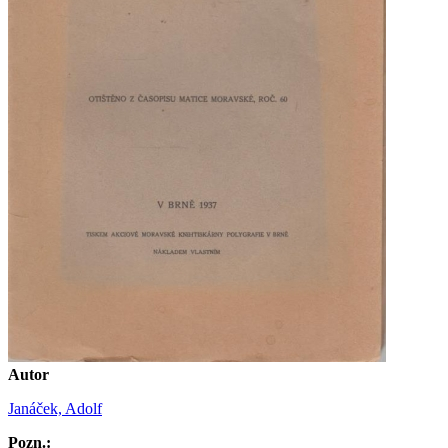
Autor
Janáček, Adolf
Pozn.: