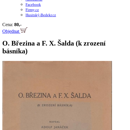
Facebook
Firmy.cz
Husitský-Bedekr.cz
Cena:
80,-
Objednat
O. Březina a F. X. Šalda (k zrození
básníka)