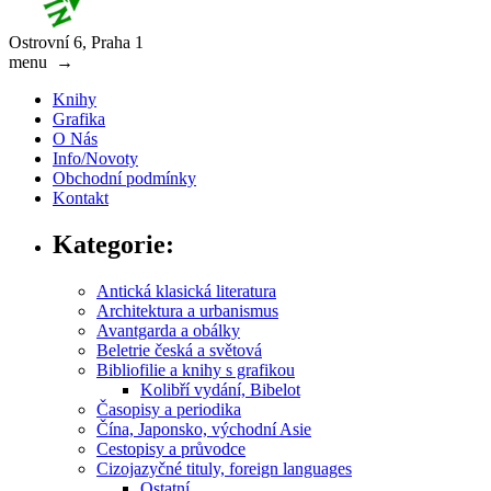
Ostrovní 6, Praha 1
menu
→
Knihy
Grafika
O Nás
Info/Novoty
Obchodní podmínky
Kontakt
Kategorie:
Antická klasická literatura
Architektura a urbanismus
Avantgarda a obálky
Beletrie česká a světová
Bibliofilie a knihy s grafikou
Kolibří vydání, Bibelot
Časopisy a periodika
Čína, Japonsko, východní Asie
Cestopisy a průvodce
Cizojazyčné tituly, foreign languages
Ostatní