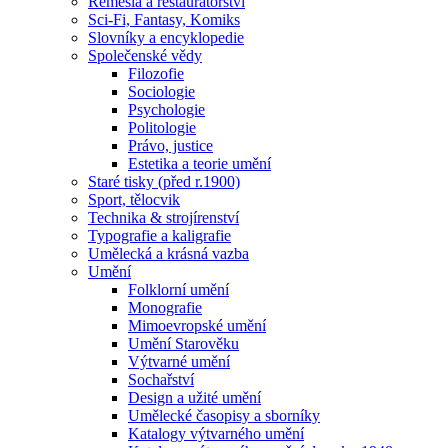
Řemesla a restaurátorství
Sci-Fi, Fantasy, Komiks
Slovníky a encyklopedie
Společenské vědy
Filozofie
Sociologie
Psychologie
Politologie
Právo, justice
Estetika a teorie umění
Staré tisky (před r.1900)
Sport, tělocvik
Technika & strojírenství
Typografie a kaligrafie
Umělecká a krásná vazba
Umění
Folklorní umění
Monografie
Mimoevropské umění
Umění Starověku
Výtvarné umění
Sochařství
Design a užité umění
Umělecké časopisy a sborníky
Katalogy výtvarného umění