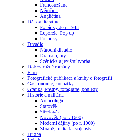
Francouzština
Němčina
Angličtina
Dětská literatura
Pohádky do r. 1948
Leporela, Pop up
Pohádky
Divadlo
Národní divadlo
Dramata, hry
Scénická a jevištní tvorba
Dobrodružné romány
Film
Fotografické publikace a knihy o fotografii
Gastronomie, kuchařky
Grafika, kresby, fotografie, pohledy
Historie a militária
Archeologie
Starověk
Středověk
Novověk (po r. 1600)
Moderní dějiny (po r. 1900)
Zbraně, militaria, vojenství
Hudba
Judaika