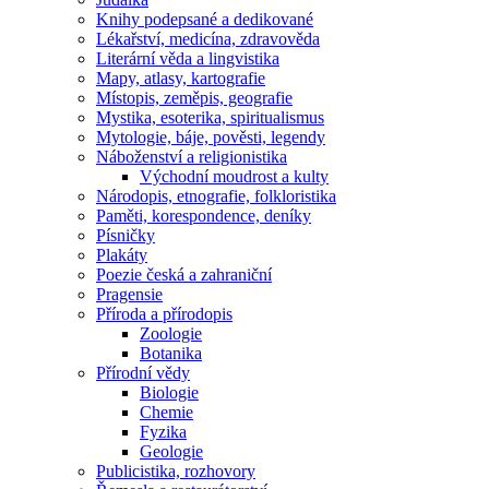
Knihy podepsané a dedikované
Lékařství, medicína, zdravověda
Literární věda a lingvistika
Mapy, atlasy, kartografie
Místopis, zeměpis, geografie
Mystika, esoterika, spiritualismus
Mytologie, báje, pověsti, legendy
Náboženství a religionistika
Východní moudrost a kulty
Národopis, etnografie, folkloristika
Paměti, korespondence, deníky
Písničky
Plakáty
Poezie česká a zahraniční
Pragensie
Příroda a přírodopis
Zoologie
Botanika
Přírodní vědy
Biologie
Chemie
Fyzika
Geologie
Publicistika, rozhovory