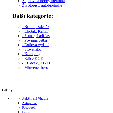
Zájmová a hobby literatura
Životopisy, autobiografie
Další kategorie:
- Burian, Zdeněk
- Lhoták, Kamil
- Sutnar, Ladislav
- Povinná četba
- Exilová vydání
- Slovensko
- Komplety
- Edice KOD
- LP desky, DVD
- Mluvené slovo
Odkazy:
Aukční síň Vltavín
Antiqari.at
Facebook
Firmy.cz