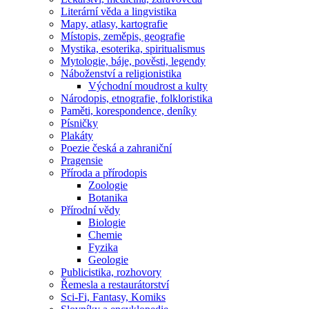
Literární věda a lingvistika
Mapy, atlasy, kartografie
Místopis, zeměpis, geografie
Mystika, esoterika, spiritualismus
Mytologie, báje, pověsti, legendy
Náboženství a religionistika
Východní moudrost a kulty
Národopis, etnografie, folkloristika
Paměti, korespondence, deníky
Písničky
Plakáty
Poezie česká a zahraniční
Pragensie
Příroda a přírodopis
Zoologie
Botanika
Přírodní vědy
Biologie
Chemie
Fyzika
Geologie
Publicistika, rozhovory
Řemesla a restaurátorství
Sci-Fi, Fantasy, Komiks