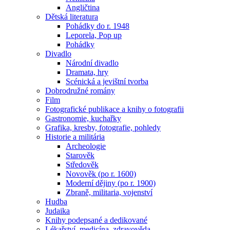
Angličtina
Dětská literatura
Pohádky do r. 1948
Leporela, Pop up
Pohádky
Divadlo
Národní divadlo
Dramata, hry
Scénická a jevištní tvorba
Dobrodružné romány
Film
Fotografické publikace a knihy o fotografii
Gastronomie, kuchařky
Grafika, kresby, fotografie, pohledy
Historie a militária
Archeologie
Starověk
Středověk
Novověk (po r. 1600)
Moderní dějiny (po r. 1900)
Zbraně, militaria, vojenství
Hudba
Judaika
Knihy podepsané a dedikované
Lékařství, medicína, zdravověda