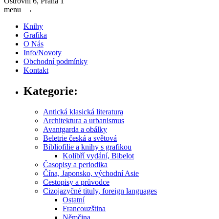
Ostrovní 6, Praha 1
menu
→
Knihy
Grafika
O Nás
Info/Novoty
Obchodní podmínky
Kontakt
Kategorie:
Antická klasická literatura
Architektura a urbanismus
Avantgarda a obálky
Beletrie česká a světová
Bibliofilie a knihy s grafikou
Kolibří vydání, Bibelot
Časopisy a periodika
Čína, Japonsko, východní Asie
Cestopisy a průvodce
Cizojazyčné tituly, foreign languages
Ostatní
Francouzština
Němčina