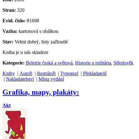
Stran:
320
Evid. číslo:
81698
Vazba:
kartonová s obálkou
Stav:
Velmi dobrý, listy zažloutlé
Kniha je u nás skladem
Kategorie:
Beletrie česká a světová
,
Historie a militária
,
Středověk
Knihy
|
Autoři
|
Ilustrátoři
|
Typograf
|
Překladatelé
|
Nakladatelství
|
Místa vydání
Grafika, mapy, plakáty:
Akt