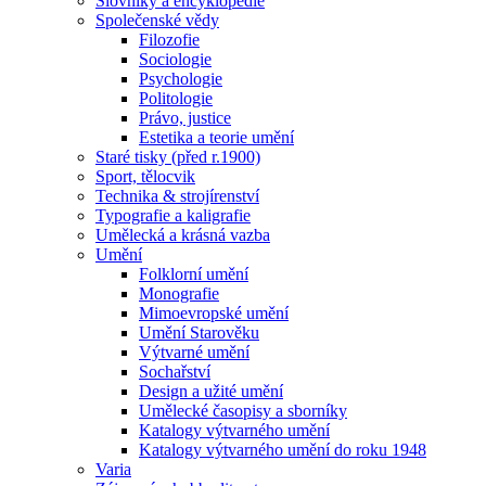
Slovníky a encyklopedie
Společenské vědy
Filozofie
Sociologie
Psychologie
Politologie
Právo, justice
Estetika a teorie umění
Staré tisky (před r.1900)
Sport, tělocvik
Technika & strojírenství
Typografie a kaligrafie
Umělecká a krásná vazba
Umění
Folklorní umění
Monografie
Mimoevropské umění
Umění Starověku
Výtvarné umění
Sochařství
Design a užité umění
Umělecké časopisy a sborníky
Katalogy výtvarného umění
Katalogy výtvarného umění do roku 1948
Varia