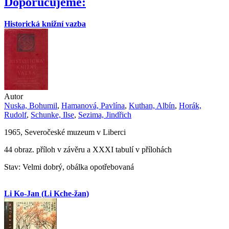
Doporučujeme:
Historická knižní vazba
Autor
Nuska, Bohumil
,
Hamanová, Pavlína
,
Kuthan, Albín
,
Horák,
Rudolf
,
Schunke, Ilse
,
Sezima, Jindřich
1965, Severočeské muzeum v Liberci
44 obraz. příloh v závěru a XXXI tabulí v přílohách
Stav: Velmi dobrý, obálka opotřebovaná
Li Ko-Jan (Li Kche-žan)