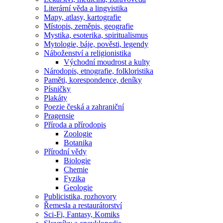
Literární věda a lingvistika
Mapy, atlasy, kartografie
Místopis, zeměpis, geografie
Mystika, esoterika, spiritualismus
Mytologie, báje, pověsti, legendy
Náboženství a religionistika
Východní moudrost a kulty
Národopis, etnografie, folkloristika
Paměti, korespondence, deníky
Písničky
Plakáty
Poezie česká a zahraniční
Pragensie
Příroda a přírodopis
Zoologie
Botanika
Přírodní vědy
Biologie
Chemie
Fyzika
Geologie
Publicistika, rozhovory
Řemesla a restaurátorství
Sci-Fi, Fantasy, Komiks