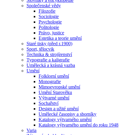
Slovníky a encyklopedie
Společenské vědy
Filozofie
Sociologie
Psychologie
Politologie
Právo, justice
Estetika a teorie umění
Staré tisky (před r.1900)
Sport, tělocvik
Technika & strojírenství
Typografie a kaligrafie
Umělecká a krásná vazba
Umění
Folklorní umění
Monografie
Mimoevropské umění
Umění Starověku
Výtvarné umění
Sochařství
Design a užité umění
Umělecké časopisy a sborníky
Katalogy výtvarného umění
Katalogy výtvarného umění do roku 1948
Varia