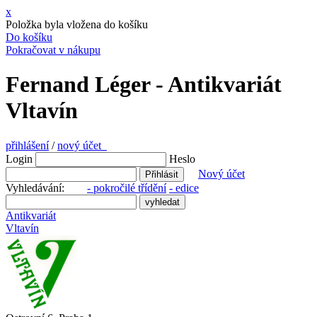
x
Položka byla vložena do košíku
Do košíku
Pokračovat v nákupu
Fernand Léger - Antikvariát
Vltavín
přihlášení
/
nový účet
Login
Heslo
Nový účet
Vyhledávání:
- pokročilé třídění
- edice
Antikvariát
Vltavín