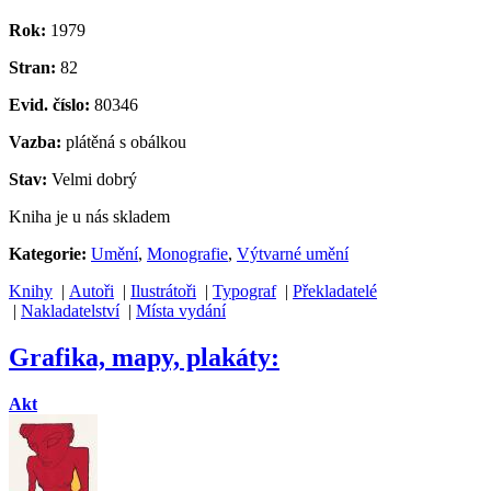
Rok:
1979
Stran:
82
Evid. číslo:
80346
Vazba:
plátěná s obálkou
Stav:
Velmi dobrý
Kniha je u nás skladem
Kategorie:
Umění
,
Monografie
,
Výtvarné umění
Knihy
|
Autoři
|
Ilustrátoři
|
Typograf
|
Překladatelé
|
Nakladatelství
|
Místa vydání
Grafika, mapy, plakáty:
Akt