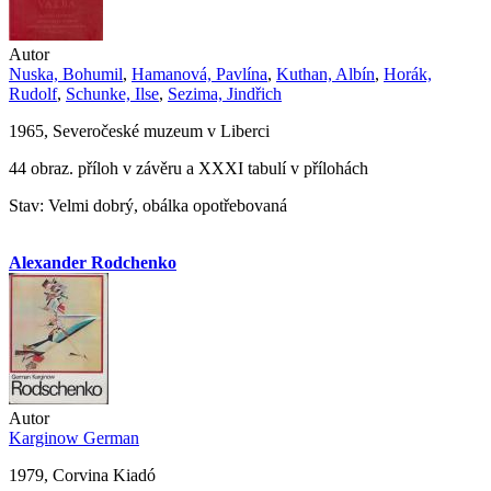
Autor
Nuska, Bohumil
,
Hamanová, Pavlína
,
Kuthan, Albín
,
Horák,
Rudolf
,
Schunke, Ilse
,
Sezima, Jindřich
1965, Severočeské muzeum v Liberci
44 obraz. příloh v závěru a XXXI tabulí v přílohách
Stav: Velmi dobrý, obálka opotřebovaná
Alexander Rodchenko
Autor
Karginow German
1979, Corvina Kiadó