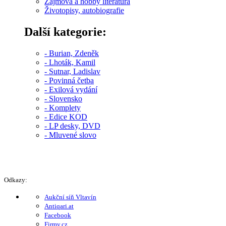
Zájmová a hobby literatura
Životopisy, autobiografie
Další kategorie:
- Burian, Zdeněk
- Lhoták, Kamil
- Sutnar, Ladislav
- Povinná četba
- Exilová vydání
- Slovensko
- Komplety
- Edice KOD
- LP desky, DVD
- Mluvené slovo
Odkazy:
Aukční síň Vltavín
Antiqari.at
Facebook
Firmy.cz