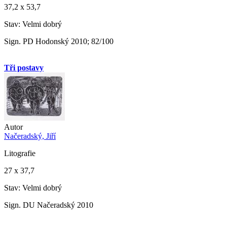
37,2 x 53,7
Stav: Velmi dobrý
Sign. PD Hodonský 2010; 82/100
Tři postavy
Autor
Načeradský, Jiří
Litografie
27 x 37,7
Stav: Velmi dobrý
Sign. DU Načeradský 2010