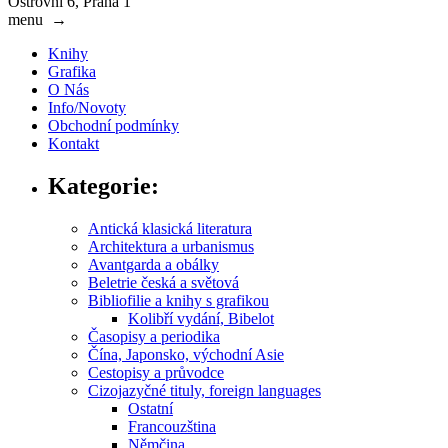
Ostrovní 6, Praha 1
menu
→
Knihy
Grafika
O Nás
Info/Novoty
Obchodní podmínky
Kontakt
Kategorie:
Antická klasická literatura
Architektura a urbanismus
Avantgarda a obálky
Beletrie česká a světová
Bibliofilie a knihy s grafikou
Kolibří vydání, Bibelot
Časopisy a periodika
Čína, Japonsko, východní Asie
Cestopisy a průvodce
Cizojazyčné tituly, foreign languages
Ostatní
Francouzština
Němčina