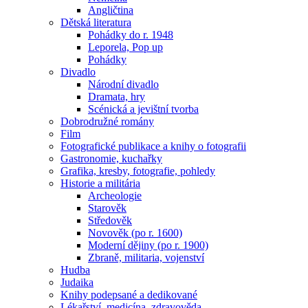
Angličtina
Dětská literatura
Pohádky do r. 1948
Leporela, Pop up
Pohádky
Divadlo
Národní divadlo
Dramata, hry
Scénická a jevištní tvorba
Dobrodružné romány
Film
Fotografické publikace a knihy o fotografii
Gastronomie, kuchařky
Grafika, kresby, fotografie, pohledy
Historie a militária
Archeologie
Starověk
Středověk
Novověk (po r. 1600)
Moderní dějiny (po r. 1900)
Zbraně, militaria, vojenství
Hudba
Judaika
Knihy podepsané a dedikované
Lékařství, medicína, zdravověda