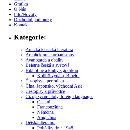
Grafika
O Nás
Info/Novoty
Obchodní podmínky
Kontakt
Kategorie:
Antická klasická literatura
Architektura a urbanismus
Avantgarda a obálky
Beletrie česká a světová
Bibliofilie a knihy s grafikou
Kolibří vydání, Bibelot
Časopisy a periodika
Čína, Japonsko, východní Asie
Cestopisy a průvodce
Cizojazyčné tituly, foreign languages
Ostatní
Francouzština
Němčina
Angličtina
Dětská literatura
Pohádky do r. 1948