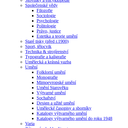
Slovníky a encyklopedie
Společenské vědy
Filozofie
Sociologie
Psychologie
Politologie
Právo, justice
Estetika a teorie umění
Staré tisky (před r.1900)
Sport, tělocvik
Technika & strojírenství
Typografie a kaligrafie
Umělecká a krásná vazba
Umění
Folklorní umění
Monografie
Mimoevropské umění
Umění Starověku
Výtvarné umění
Sochařství
Design a užité umění
Umělecké časopisy a sborníky
Katalogy výtvarného umění
Katalogy výtvarného umění do roku 1948
Varia