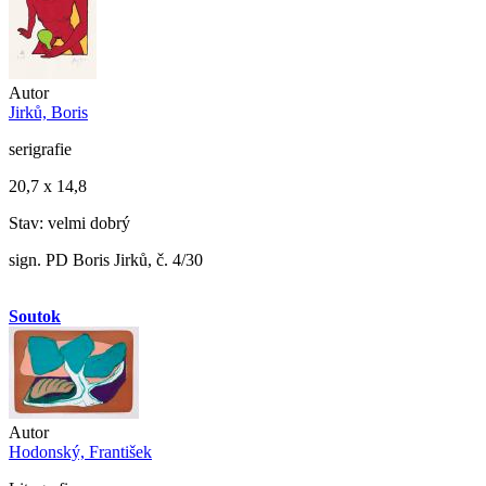
Autor
Jirků, Boris
serigrafie
20,7 x 14,8
Stav: velmi dobrý
sign. PD Boris Jirků, č. 4/30
Soutok
Autor
Hodonský, František