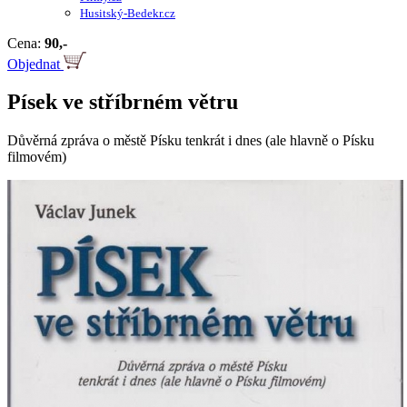
Husitský-Bedekr.cz
Cena:
90,-
Objednat
Písek ve stříbrném větru
Důvěrná zpráva o městě Písku tenkrát i dnes (ale hlavně o Písku
filmovém)