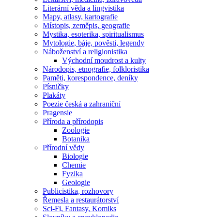
Literární věda a lingvistika
Mapy, atlasy, kartografie
Místopis, zeměpis, geografie
Mystika, esoterika, spiritualismus
Mytologie, báje, pověsti, legendy
Náboženství a religionistika
Východní moudrost a kulty
Národopis, etnografie, folkloristika
Paměti, korespondence, deníky
Písničky
Plakáty
Poezie česká a zahraniční
Pragensie
Příroda a přírodopis
Zoologie
Botanika
Přírodní vědy
Biologie
Chemie
Fyzika
Geologie
Publicistika, rozhovory
Řemesla a restaurátorství
Sci-Fi, Fantasy, Komiks