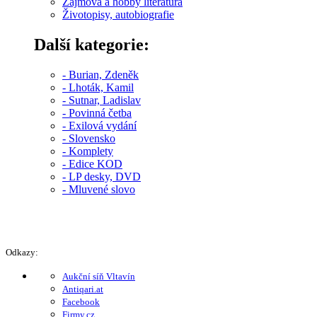
Zájmová a hobby literatura
Životopisy, autobiografie
Další kategorie:
- Burian, Zdeněk
- Lhoták, Kamil
- Sutnar, Ladislav
- Povinná četba
- Exilová vydání
- Slovensko
- Komplety
- Edice KOD
- LP desky, DVD
- Mluvené slovo
Odkazy:
Aukční síň Vltavín
Antiqari.at
Facebook
Firmy.cz