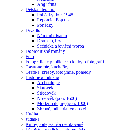
Angličtina
Dětská literatura
Pohádky do r. 1948
Leporela, Pop up
Pohádky
Divadlo
Národní divadlo
Dramata, hry
Scénická a jevištní tvorba
Dobrodružné romány
Film
Fotografické publikace a knihy o fotografii
Gastronomie, kuchařky
Grafika, kresby, fotografie, pohledy
Historie a militária
Archeologie
Starověk
Středověk
Novověk (po r. 1600)
Moderní dějiny (po r. 1900)
Zbraně, militaria, vojenství
Hudba
Judaika
Knihy podepsané a dedikované
Lékařství, medicína, zdravověda