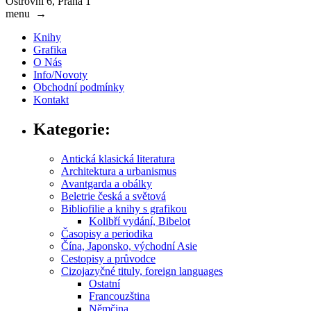
Ostrovní 6, Praha 1
menu
→
Knihy
Grafika
O Nás
Info/Novoty
Obchodní podmínky
Kontakt
Kategorie:
Antická klasická literatura
Architektura a urbanismus
Avantgarda a obálky
Beletrie česká a světová
Bibliofilie a knihy s grafikou
Kolibří vydání, Bibelot
Časopisy a periodika
Čína, Japonsko, východní Asie
Cestopisy a průvodce
Cizojazyčné tituly, foreign languages
Ostatní
Francouzština
Němčina