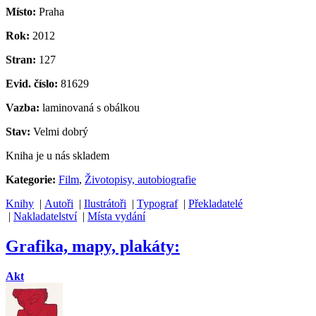
Místo:
Praha
Rok:
2012
Stran:
127
Evid. číslo:
81629
Vazba:
laminovaná s obálkou
Stav:
Velmi dobrý
Kniha je u nás skladem
Kategorie:
Film
,
Životopisy, autobiografie
Knihy
|
Autoři
|
Ilustrátoři
|
Typograf
|
Překladatelé
|
Nakladatelství
|
Místa vydání
Grafika, mapy, plakáty:
Akt