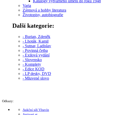
Katalogy výtvarného umění do roku 1948
Varia
Zájmová a hobby literatura
Životopisy, autobiografie
Další kategorie:
- Burian, Zdeněk
- Lhoták, Kamil
- Sutnar, Ladislav
- Povinná četba
- Exilová vydání
- Slovensko
- Komplety
- Edice KOD
- LP desky, DVD
- Mluvené slovo
Odkazy:
Aukční síň Vltavín
Antiqari.at