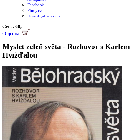
Facebook
Firmy.cz
Husitský-Bedekr.cz
Cena:
60,-
Objednat
Myslet zeleň světa - Rozhovor s Karlem
Hvížďalou