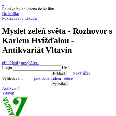
x
Položka byla vložena do košíku
Do košíku
Pokračovat v nákupu
Myslet zeleň světa - Rozhovor s
Karlem Hvížďalou -
Antikvariát Vltavín
přihlášení
/
nový účet
Login
Heslo
Nový účet
Vyhledávání:
- pokročilé třídění
- edice
Antikvariát
Vltavín