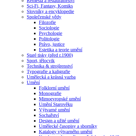
Řemesla a restaurátorství
Sci-Fi, Fantasy, Komiks
Slovníky a encyklopedie
Společenské vědy
Filozofie
Sociologie
Psychologie
Politologie
Právo, justice
Estetika a teorie umění
Staré tisky (před r.1900)
Sport, tělocvik
Technika & strojírenství
Typografie a kaligrafie
Umělecká a krásná vazba
Umění
Folklorní umění
Monografie
Mimoevropské umění
Umění Starověku
Výtvarné umění
Sochařství
Design a užité umění
Umělecké časopisy a sborníky
Katalogy výtvarného umění