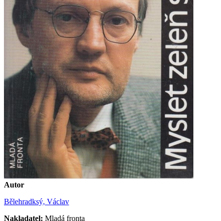
Autor
Bělehradksý, Václav
Nakladatel:
Mladá fronta