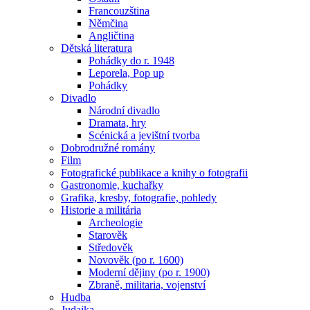
Francouzština
Němčina
Angličtina
Dětská literatura
Pohádky do r. 1948
Leporela, Pop up
Pohádky
Divadlo
Národní divadlo
Dramata, hry
Scénická a jevištní tvorba
Dobrodružné romány
Film
Fotografické publikace a knihy o fotografii
Gastronomie, kuchařky
Grafika, kresby, fotografie, pohledy
Historie a militária
Archeologie
Starověk
Středověk
Novověk (po r. 1600)
Moderní dějiny (po r. 1900)
Zbraně, militaria, vojenství
Hudba
Judaika