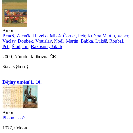
Autor
Beneš, Zdeněk
,
Havelka Miloš
,
Čornej, Petr
,
Kučera Martin
,
Veber,
Václav
,
Doubek, Vratislav
,
Nodl, Martin
,
Babka, Lukáš
,
Roubal,
Petr
,
Štaif, Jiří
,
Rákosník, Jakub
2009, Národní knihovna ČR
Stav: výborný
Dějiny umění 1.-10.
Autor
Pijoan, José
1977, Odeon