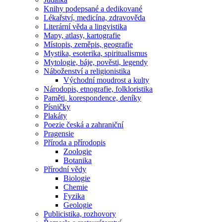
Knihy podepsané a dedikované
Lékařství, medicína, zdravověda
Literární věda a lingvistika
Mapy, atlasy, kartografie
Místopis, zeměpis, geografie
Mystika, esoterika, spiritualismus
Mytologie, báje, pověsti, legendy
Náboženství a religionistika
Východní moudrost a kulty
Národopis, etnografie, folkloristika
Paměti, korespondence, deníky
Písničky
Plakáty
Poezie česká a zahraniční
Pragensie
Příroda a přírodopis
Zoologie
Botanika
Přírodní vědy
Biologie
Chemie
Fyzika
Geologie
Publicistika, rozhovory