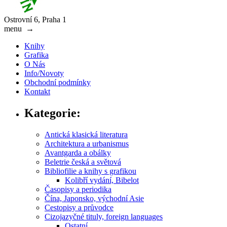
Ostrovní 6, Praha 1
menu
→
Knihy
Grafika
O Nás
Info/Novoty
Obchodní podmínky
Kontakt
Kategorie:
Antická klasická literatura
Architektura a urbanismus
Avantgarda a obálky
Beletrie česká a světová
Bibliofilie a knihy s grafikou
Kolibří vydání, Bibelot
Časopisy a periodika
Čína, Japonsko, východní Asie
Cestopisy a průvodce
Cizojazyčné tituly, foreign languages
Ostatní