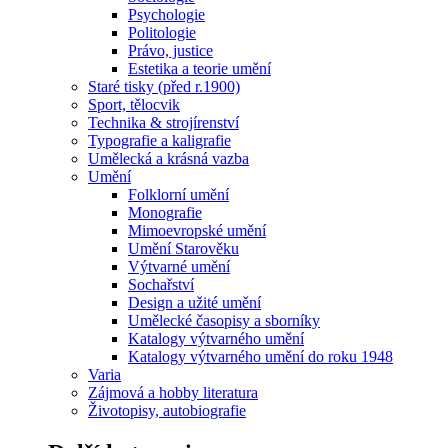
Psychologie
Politologie
Právo, justice
Estetika a teorie umění
Staré tisky (před r.1900)
Sport, tělocvik
Technika & strojírenství
Typografie a kaligrafie
Umělecká a krásná vazba
Umění
Folklorní umění
Monografie
Mimoevropské umění
Umění Starověku
Výtvarné umění
Sochařství
Design a užité umění
Umělecké časopisy a sborníky
Katalogy výtvarného umění
Katalogy výtvarného umění do roku 1948
Varia
Zájmová a hobby literatura
Životopisy, autobiografie