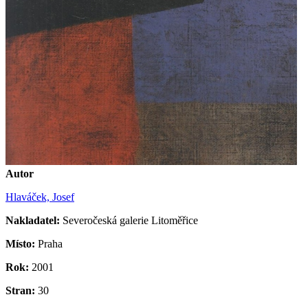
Autor
Hlaváček, Josef
Nakladatel:
Severočeská galerie Litoměřice
Místo:
Praha
Rok:
2001
Stran:
30