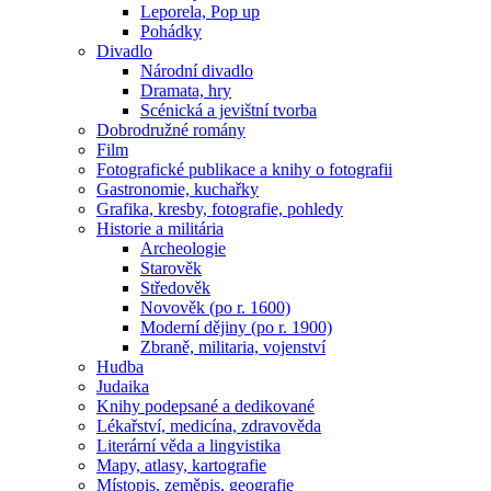
Leporela, Pop up
Pohádky
Divadlo
Národní divadlo
Dramata, hry
Scénická a jevištní tvorba
Dobrodružné romány
Film
Fotografické publikace a knihy o fotografii
Gastronomie, kuchařky
Grafika, kresby, fotografie, pohledy
Historie a militária
Archeologie
Starověk
Středověk
Novověk (po r. 1600)
Moderní dějiny (po r. 1900)
Zbraně, militaria, vojenství
Hudba
Judaika
Knihy podepsané a dedikované
Lékařství, medicína, zdravověda
Literární věda a lingvistika
Mapy, atlasy, kartografie
Místopis, zeměpis, geografie