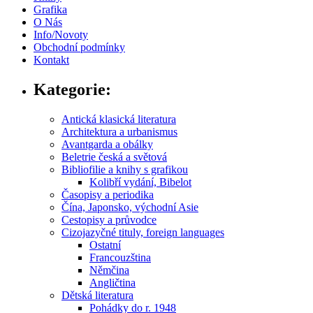
Grafika
O Nás
Info/Novoty
Obchodní podmínky
Kontakt
Kategorie:
Antická klasická literatura
Architektura a urbanismus
Avantgarda a obálky
Beletrie česká a světová
Bibliofilie a knihy s grafikou
Kolibří vydání, Bibelot
Časopisy a periodika
Čína, Japonsko, východní Asie
Cestopisy a průvodce
Cizojazyčné tituly, foreign languages
Ostatní
Francouzština
Němčina
Angličtina
Dětská literatura
Pohádky do r. 1948