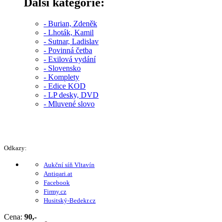
Další kategorie:
- Burian, Zdeněk
- Lhoták, Kamil
- Sutnar, Ladislav
- Povinná četba
- Exilová vydání
- Slovensko
- Komplety
- Edice KOD
- LP desky, DVD
- Mluvené slovo
Odkazy:
Aukční síň Vltavín
Antiqari.at
Facebook
Firmy.cz
Husitský-Bedekr.cz
Cena:
90,-