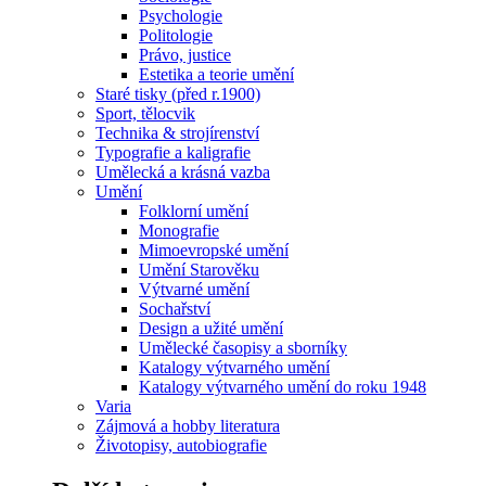
Psychologie
Politologie
Právo, justice
Estetika a teorie umění
Staré tisky (před r.1900)
Sport, tělocvik
Technika & strojírenství
Typografie a kaligrafie
Umělecká a krásná vazba
Umění
Folklorní umění
Monografie
Mimoevropské umění
Umění Starověku
Výtvarné umění
Sochařství
Design a užité umění
Umělecké časopisy a sborníky
Katalogy výtvarného umění
Katalogy výtvarného umění do roku 1948
Varia
Zájmová a hobby literatura
Životopisy, autobiografie