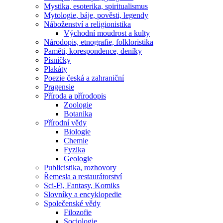
Mystika, esoterika, spiritualismus
Mytologie, báje, pověsti, legendy
Náboženství a religionistika
Východní moudrost a kulty
Národopis, etnografie, folkloristika
Paměti, korespondence, deníky
Písničky
Plakáty
Poezie česká a zahraniční
Pragensie
Příroda a přírodopis
Zoologie
Botanika
Přírodní vědy
Biologie
Chemie
Fyzika
Geologie
Publicistika, rozhovory
Řemesla a restaurátorství
Sci-Fi, Fantasy, Komiks
Slovníky a encyklopedie
Společenské vědy
Filozofie
Sociologie