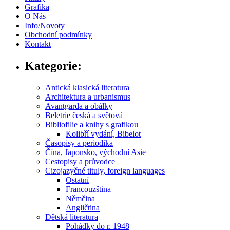
Grafika
O Nás
Info/Novoty
Obchodní podmínky
Kontakt
Kategorie:
Antická klasická literatura
Architektura a urbanismus
Avantgarda a obálky
Beletrie česká a světová
Bibliofilie a knihy s grafikou
Kolibří vydání, Bibelot
Časopisy a periodika
Čína, Japonsko, východní Asie
Cestopisy a průvodce
Cizojazyčné tituly, foreign languages
Ostatní
Francouzština
Němčina
Angličtina
Dětská literatura
Pohádky do r. 1948