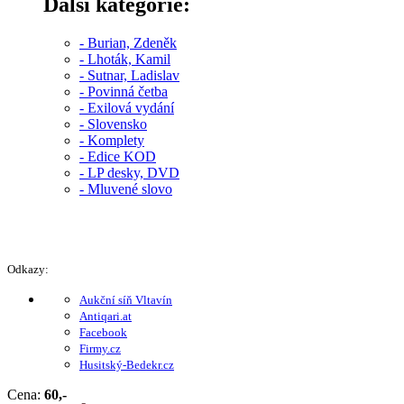
Další kategorie:
- Burian, Zdeněk
- Lhoták, Kamil
- Sutnar, Ladislav
- Povinná četba
- Exilová vydání
- Slovensko
- Komplety
- Edice KOD
- LP desky, DVD
- Mluvené slovo
Odkazy:
Aukční síň Vltavín
Antiqari.at
Facebook
Firmy.cz
Husitský-Bedekr.cz
Cena:
60,-