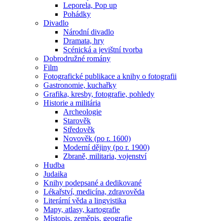
Leporela, Pop up
Pohádky
Divadlo
Národní divadlo
Dramata, hry
Scénická a jevištní tvorba
Dobrodružné romány
Film
Fotografické publikace a knihy o fotografii
Gastronomie, kuchařky
Grafika, kresby, fotografie, pohledy
Historie a militária
Archeologie
Starověk
Středověk
Novověk (po r. 1600)
Moderní dějiny (po r. 1900)
Zbraně, militaria, vojenství
Hudba
Judaika
Knihy podepsané a dedikované
Lékařství, medicína, zdravověda
Literární věda a lingvistika
Mapy, atlasy, kartografie
Místopis, zeměpis, geografie