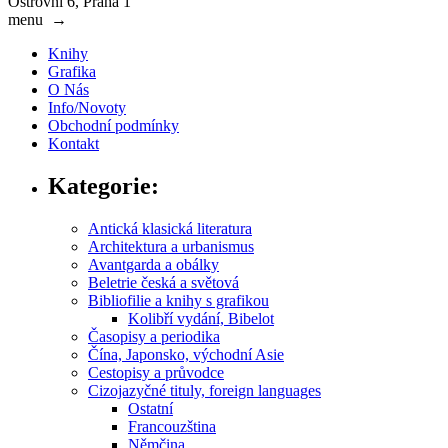
Ostrovní 6, Praha 1
menu
→
Knihy
Grafika
O Nás
Info/Novoty
Obchodní podmínky
Kontakt
Kategorie:
Antická klasická literatura
Architektura a urbanismus
Avantgarda a obálky
Beletrie česká a světová
Bibliofilie a knihy s grafikou
Kolibří vydání, Bibelot
Časopisy a periodika
Čína, Japonsko, východní Asie
Cestopisy a průvodce
Cizojazyčné tituly, foreign languages
Ostatní
Francouzština
Němčina