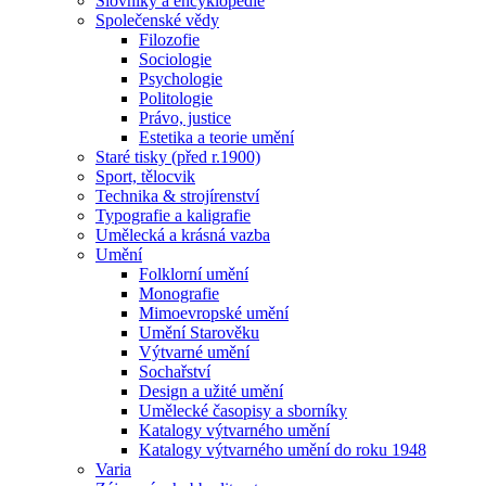
Slovníky a encyklopedie
Společenské vědy
Filozofie
Sociologie
Psychologie
Politologie
Právo, justice
Estetika a teorie umění
Staré tisky (před r.1900)
Sport, tělocvik
Technika & strojírenství
Typografie a kaligrafie
Umělecká a krásná vazba
Umění
Folklorní umění
Monografie
Mimoevropské umění
Umění Starověku
Výtvarné umění
Sochařství
Design a užité umění
Umělecké časopisy a sborníky
Katalogy výtvarného umění
Katalogy výtvarného umění do roku 1948
Varia