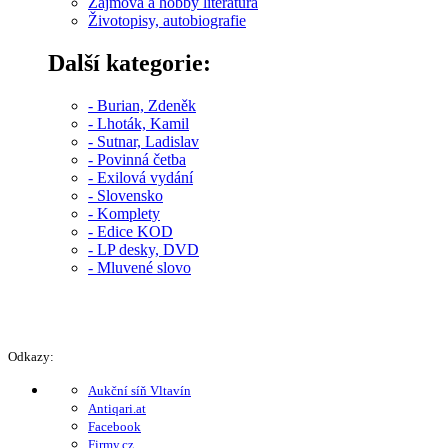
Zájmová a hobby literatura
Životopisy, autobiografie
Další kategorie:
- Burian, Zdeněk
- Lhoták, Kamil
- Sutnar, Ladislav
- Povinná četba
- Exilová vydání
- Slovensko
- Komplety
- Edice KOD
- LP desky, DVD
- Mluvené slovo
Odkazy:
Aukční síň Vltavín
Antiqari.at
Facebook
Firmy.cz