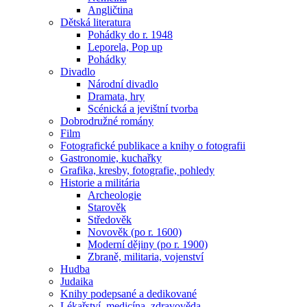
Angličtina
Dětská literatura
Pohádky do r. 1948
Leporela, Pop up
Pohádky
Divadlo
Národní divadlo
Dramata, hry
Scénická a jevištní tvorba
Dobrodružné romány
Film
Fotografické publikace a knihy o fotografii
Gastronomie, kuchařky
Grafika, kresby, fotografie, pohledy
Historie a militária
Archeologie
Starověk
Středověk
Novověk (po r. 1600)
Moderní dějiny (po r. 1900)
Zbraně, militaria, vojenství
Hudba
Judaika
Knihy podepsané a dedikované
Lékařství, medicína, zdravověda