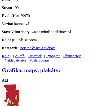
Stran:
199
Evid. číslo:
79970
Vazba:
kartonová
Stav:
Velmi dobrý, vazba mírně opotřebovaná
Kniha je u nás skladem
Kategorie:
Beletrie česká a světová
Knihy
|
Autoři
|
Ilustrátoři
|
Typograf
|
Překladatelé
|
Nakladatelství
|
Místa vydání
Grafika, mapy, plakáty:
Akt