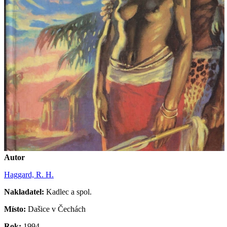
Autor
Haggard, R. H.
Nakladatel:
Kadlec a spol.
Místo:
Dašice v Čechách
Rok:
1994