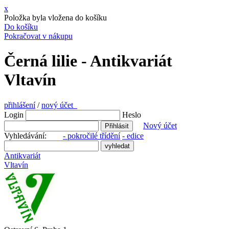
x
Položka byla vložena do košíku
Do košíku
Pokračovat v nákupu
Černá lilie - Antikvariát
Vltavín
přihlášení
/
nový účet
Login
Heslo
Nový účet
Vyhledávání:
- pokročilé třídění
- edice
Antikvariát
Vltavín