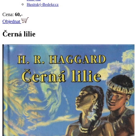
Husitský-Bedekr.cz
Cena:
60,-
Objednat
Černá lilie