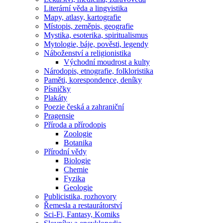
Literární věda a lingvistika
Mapy, atlasy, kartografie
Místopis, zeměpis, geografie
Mystika, esoterika, spiritualismus
Mytologie, báje, pověsti, legendy
Náboženství a religionistika
Východní moudrost a kulty
Národopis, etnografie, folkloristika
Paměti, korespondence, deníky
Písničky
Plakáty
Poezie česká a zahraniční
Pragensie
Příroda a přírodopis
Zoologie
Botanika
Přírodní vědy
Biologie
Chemie
Fyzika
Geologie
Publicistika, rozhovory
Řemesla a restaurátorství
Sci-Fi, Fantasy, Komiks