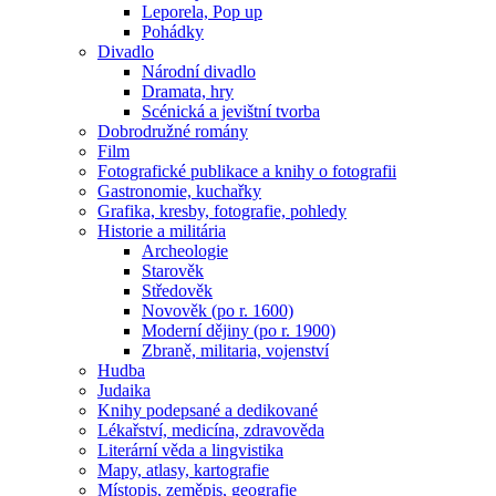
Leporela, Pop up
Pohádky
Divadlo
Národní divadlo
Dramata, hry
Scénická a jevištní tvorba
Dobrodružné romány
Film
Fotografické publikace a knihy o fotografii
Gastronomie, kuchařky
Grafika, kresby, fotografie, pohledy
Historie a militária
Archeologie
Starověk
Středověk
Novověk (po r. 1600)
Moderní dějiny (po r. 1900)
Zbraně, militaria, vojenství
Hudba
Judaika
Knihy podepsané a dedikované
Lékařství, medicína, zdravověda
Literární věda a lingvistika
Mapy, atlasy, kartografie
Místopis, zeměpis, geografie