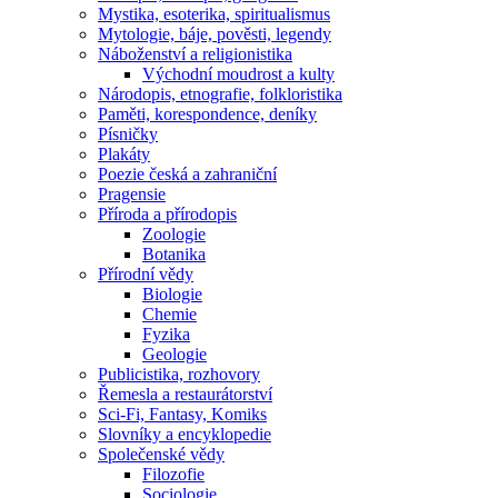
Mystika, esoterika, spiritualismus
Mytologie, báje, pověsti, legendy
Náboženství a religionistika
Východní moudrost a kulty
Národopis, etnografie, folkloristika
Paměti, korespondence, deníky
Písničky
Plakáty
Poezie česká a zahraniční
Pragensie
Příroda a přírodopis
Zoologie
Botanika
Přírodní vědy
Biologie
Chemie
Fyzika
Geologie
Publicistika, rozhovory
Řemesla a restaurátorství
Sci-Fi, Fantasy, Komiks
Slovníky a encyklopedie
Společenské vědy
Filozofie
Sociologie