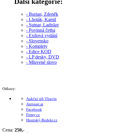
Další kategorie:
- Burian, Zdeněk
- Lhoták, Kamil
- Sutnar, Ladislav
- Povinná četba
- Exilová vydání
- Slovensko
- Komplety
- Edice KOD
- LP desky, DVD
- Mluvené slovo
Odkazy:
Aukční síň Vltavín
Antiqari.at
Facebook
Firmy.cz
Husitský-Bedekr.cz
Cena:
250,-