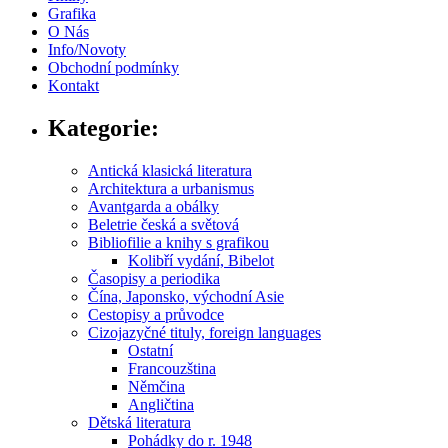
Grafika
O Nás
Info/Novoty
Obchodní podmínky
Kontakt
Kategorie:
Antická klasická literatura
Architektura a urbanismus
Avantgarda a obálky
Beletrie česká a světová
Bibliofilie a knihy s grafikou
Kolibří vydání, Bibelot
Časopisy a periodika
Čína, Japonsko, východní Asie
Cestopisy a průvodce
Cizojazyčné tituly, foreign languages
Ostatní
Francouzština
Němčina
Angličtina
Dětská literatura
Pohádky do r. 1948