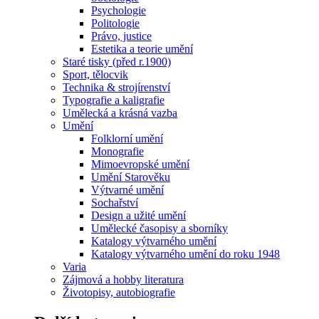
Psychologie
Politologie
Právo, justice
Estetika a teorie umění
Staré tisky (před r.1900)
Sport, tělocvik
Technika & strojírenství
Typografie a kaligrafie
Umělecká a krásná vazba
Umění
Folklorní umění
Monografie
Mimoevropské umění
Umění Starověku
Výtvarné umění
Sochařství
Design a užité umění
Umělecké časopisy a sborníky
Katalogy výtvarného umění
Katalogy výtvarného umění do roku 1948
Varia
Zájmová a hobby literatura
Životopisy, autobiografie