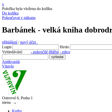
x
Položka byla vložena do košíku
Do košíku
Pokračovat v nákupu
Barbánek - velká kniha dobrodru
přihlášení
/
nový účet
Login
Heslo
Vyhledávání:
- pokročilé třídění
- edice
Antikvariát
Vltavín
Ostrovní 6, Praha 1
menu
→
Knihy