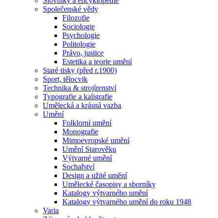
Slovníky a encyklopedie
Společenské vědy
Filozofie
Sociologie
Psychologie
Politologie
Právo, justice
Estetika a teorie umění
Staré tisky (před r.1900)
Sport, tělocvik
Technika & strojírenství
Typografie a kaligrafie
Umělecká a krásná vazba
Umění
Folklorní umění
Monografie
Mimoevropské umění
Umění Starověku
Výtvarné umění
Sochařství
Design a užité umění
Umělecké časopisy a sborníky
Katalogy výtvarného umění
Katalogy výtvarného umění do roku 1948
Varia