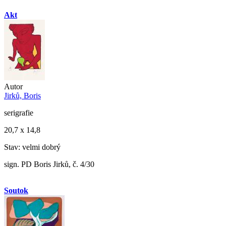
Akt
Autor
Jirků, Boris
serigrafie
20,7 x 14,8
Stav: velmi dobrý
sign. PD Boris Jirků, č. 4/30
Soutok