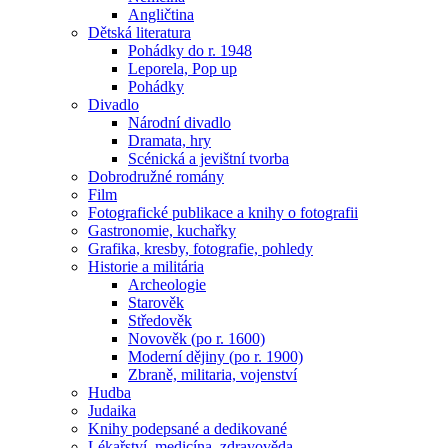
Angličtina
Dětská literatura
Pohádky do r. 1948
Leporela, Pop up
Pohádky
Divadlo
Národní divadlo
Dramata, hry
Scénická a jevištní tvorba
Dobrodružné romány
Film
Fotografické publikace a knihy o fotografii
Gastronomie, kuchařky
Grafika, kresby, fotografie, pohledy
Historie a militária
Archeologie
Starověk
Středověk
Novověk (po r. 1600)
Moderní dějiny (po r. 1900)
Zbraně, militaria, vojenství
Hudba
Judaika
Knihy podepsané a dedikované
Lékařství, medicína, zdravověda