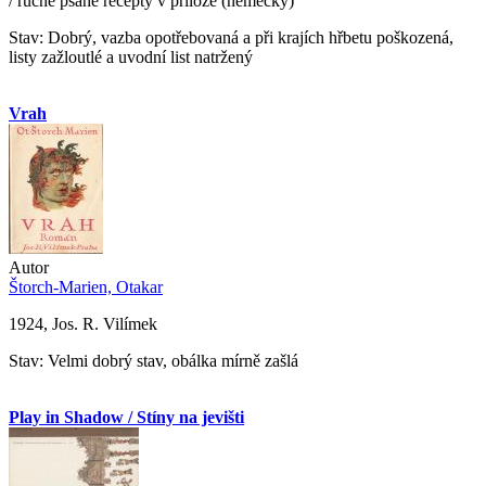
/ ručně psané recepty v příloze (německy)
Stav: Dobrý, vazba opotřebovaná a při krajích hřbetu poškozená,
listy zažloutlé a uvodní list natržený
Vrah
Autor
Štorch-Marien, Otakar
1924, Jos. R. Vilímek
Stav: Velmi dobrý stav, obálka mírně zašlá
Play in Shadow / Stíny na jevišti