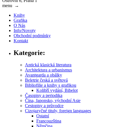
Ostrovní 6, Praha 1
menu
→
Knihy
Grafika
O Nás
Info/Novoty
Obchodní podmínky
Kontakt
Kategorie:
Antická klasická literatura
Architektura a urbanismus
Avantgarda a obálky
Beletrie česká a světová
Bibliofilie a knihy s grafikou
Kolibří vydání, Bibelot
Časopisy a periodika
Čína, Japonsko, východní Asie
Cestopisy a průvodce
Cizojazyčné tituly, foreign languages
Ostatní
Francouzština
Němčina