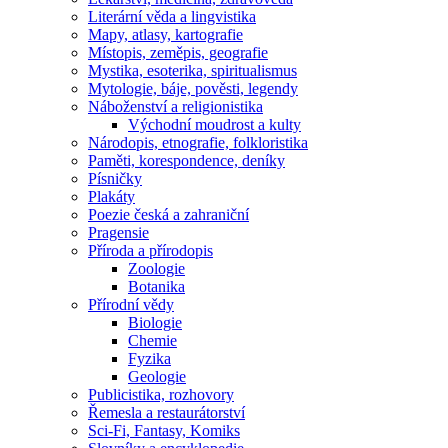
Literární věda a lingvistika
Mapy, atlasy, kartografie
Místopis, zeměpis, geografie
Mystika, esoterika, spiritualismus
Mytologie, báje, pověsti, legendy
Náboženství a religionistika
Východní moudrost a kulty
Národopis, etnografie, folkloristika
Paměti, korespondence, deníky
Písničky
Plakáty
Poezie česká a zahraniční
Pragensie
Příroda a přírodopis
Zoologie
Botanika
Přírodní vědy
Biologie
Chemie
Fyzika
Geologie
Publicistika, rozhovory
Řemesla a restaurátorství
Sci-Fi, Fantasy, Komiks