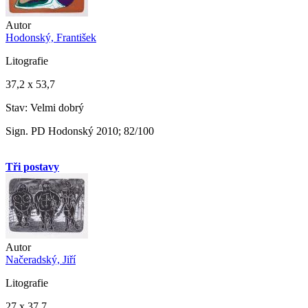
Autor
Hodonský, František
Litografie
37,2 x 53,7
Stav: Velmi dobrý
Sign. PD Hodonský 2010; 82/100
Tři postavy
Autor
Načeradský, Jiří
Litografie
27 x 37,7