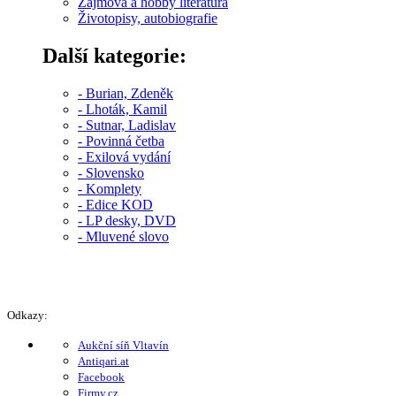
Zájmová a hobby literatura
Životopisy, autobiografie
Další kategorie:
- Burian, Zdeněk
- Lhoták, Kamil
- Sutnar, Ladislav
- Povinná četba
- Exilová vydání
- Slovensko
- Komplety
- Edice KOD
- LP desky, DVD
- Mluvené slovo
Odkazy:
Aukční síň Vltavín
Antiqari.at
Facebook
Firmy.cz