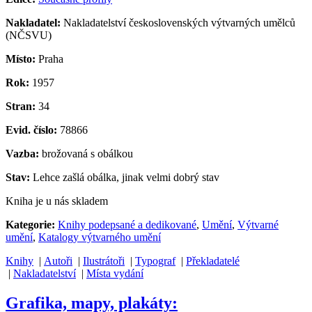
Nakladatel:
Nakladatelství československých výtvarných umělců
(NČSVU)
Místo:
Praha
Rok:
1957
Stran:
34
Evid. číslo:
78866
Vazba:
brožovaná s obálkou
Stav:
Lehce zašlá obálka, jinak velmi dobrý stav
Kniha je u nás skladem
Kategorie:
Knihy podepsané a dedikované
,
Umění
,
Výtvarné
umění
,
Katalogy výtvarného umění
Knihy
|
Autoři
|
Ilustrátoři
|
Typograf
|
Překladatelé
|
Nakladatelství
|
Místa vydání
Grafika, mapy, plakáty: