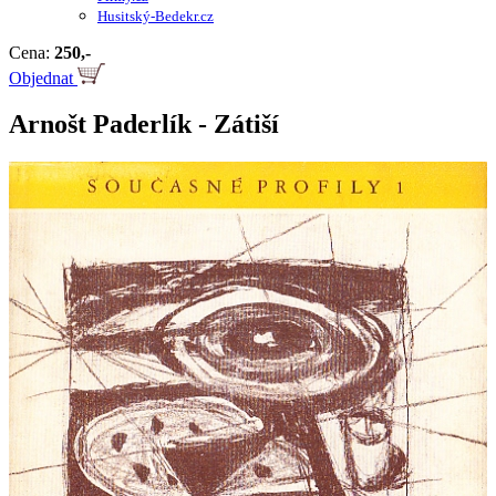
Husitský-Bedekr.cz
Cena:
250,-
Objednat
Arnošt Paderlík - Zátiší