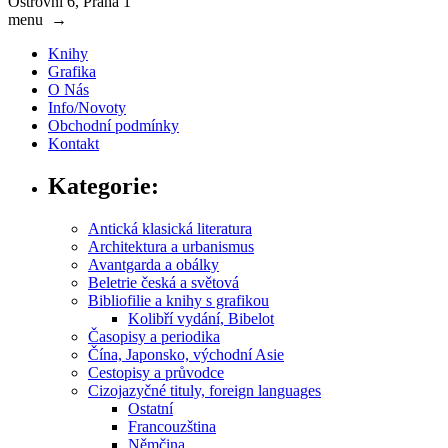
Ostrovní 6, Praha 1
menu
→
Knihy
Grafika
O Nás
Info/Novoty
Obchodní podmínky
Kontakt
Kategorie:
Antická klasická literatura
Architektura a urbanismus
Avantgarda a obálky
Beletrie česká a světová
Bibliofilie a knihy s grafikou
Kolibří vydání, Bibelot
Časopisy a periodika
Čína, Japonsko, východní Asie
Cestopisy a průvodce
Cizojazyčné tituly, foreign languages
Ostatní
Francouzština
Němčina