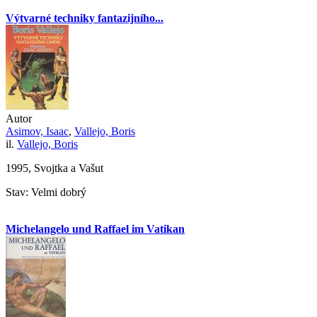
Výtvarné techniky fantazijního...
Autor
Asimov, Isaac
,
Vallejo, Boris
il.
Vallejo, Boris
1995, Svojtka a Vašut
Stav: Velmi dobrý
Michelangelo und Raffael im Vatikan