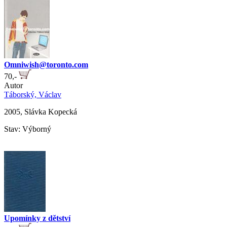
Omniwish@toronto.com
70,-
Autor
Táborský, Václav
2005, Slávka Kopecká
Stav: Výborný
Upomínky z dětství