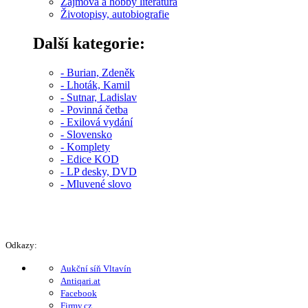
Zájmová a hobby literatura
Životopisy, autobiografie
Další kategorie:
- Burian, Zdeněk
- Lhoták, Kamil
- Sutnar, Ladislav
- Povinná četba
- Exilová vydání
- Slovensko
- Komplety
- Edice KOD
- LP desky, DVD
- Mluvené slovo
Odkazy:
Aukční síň Vltavín
Antiqari.at
Facebook
Firmy.cz