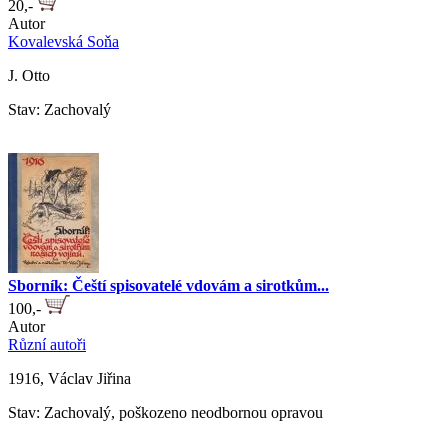
20,-
Autor
Kovalevská Soňa
J. Otto
Stav: Zachovalý
Sborník: Čeští spisovatelé vdovám a sirotkům...
100,-
Autor
Různí autoři
1916, Václav Jiřina
Stav: Zachovalý, poškozeno neodbornou opravou