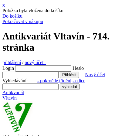
x
Položka byla vložena do košíku
Do košíku
Pokračovat v nákupu
Antikvariát Vltavín - 714.
stránka
přihlášení
/
nový účet
Login
Heslo
Nový účet
Vyhledávání:
- pokročilé třídění
- edice
Antikvariát
Vltavín