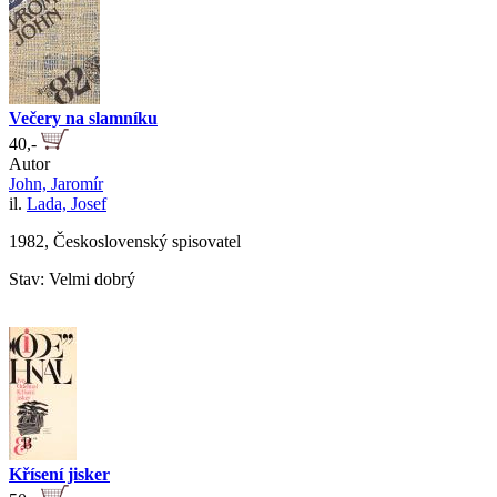
Večery na slamníku
40,-
Autor
John, Jaromír
il.
Lada, Josef
1982, Československý spisovatel
Stav: Velmi dobrý
Křísení jisker