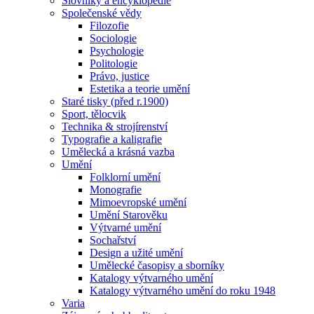
Slovníky a encyklopedie
Společenské vědy
Filozofie
Sociologie
Psychologie
Politologie
Právo, justice
Estetika a teorie umění
Staré tisky (před r.1900)
Sport, tělocvik
Technika & strojírenství
Typografie a kaligrafie
Umělecká a krásná vazba
Umění
Folklorní umění
Monografie
Mimoevropské umění
Umění Starověku
Výtvarné umění
Sochařství
Design a užité umění
Umělecké časopisy a sborníky
Katalogy výtvarného umění
Katalogy výtvarného umění do roku 1948
Varia