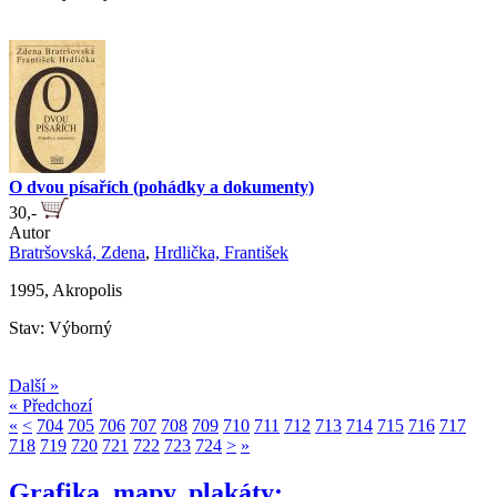
O dvou písařích (pohádky a dokumenty)
30,-
Autor
Bratršovská, Zdena
,
Hrdlička, František
1995, Akropolis
Stav: Výborný
Další »
« Předchozí
«
<
704
705
706
707
708
709
710
711
712
713
714
715
716
717
718
719
720
721
722
723
724
>
»
Grafika, mapy, plakáty: