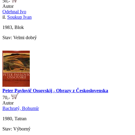
50,-
Autor
Odehnal Ivo
il.
Soukup Ivan
1983, Blok
Stav: Velmi dobrý
Peter Pavlovič Ossovskij - Obrazy z Československa
70,-
Autor
Bachratý, Bohumír
1980, Tatran
Stav: Výborný