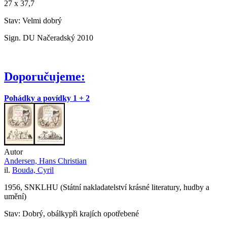
27 x 37,7
Stav: Velmi dobrý
Sign. DU Načeradský 2010
Doporučujeme:
Pohádky a povídky 1 + 2
Autor
Andersen, Hans Christian
il.
Bouda, Cyril
1956, SNKLHU (Státní nakladatelství krásné literatury, hudby a
umění)
Stav: Dobrý, obálkypři krajích opotřebené