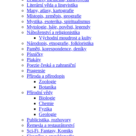
Literární věda a lingvistika
Mapy, atlasy, kartografie
Místopis, zeměpis, geografie
Mystika, esoterika, spiritualismus
Mytologie, báje, pověsti, legendy
Náboženství a religionistika
Východní moudrost a kulty
Národopis, etnografie, folkloristika
Paměti, korespondence, deníky
Písničky
Plakáty
Poezie česká a zahraniční
Pragensie
Příroda a přírodopis
Zoologie
Botanika
Přírodní vědy
Biologie
Chemie
Fyzika
Geologie
Publicistika, rozhovory
Řemesla a restaurátorství
Sci-Fi, Fantasy, Komiks