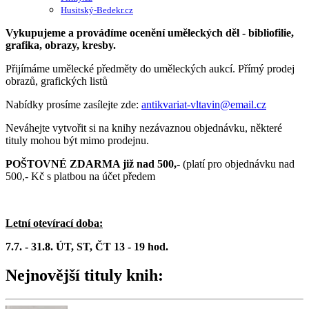
Husitský-Bedekr.cz
Vykupujeme a provádíme ocenění uměleckých děl - bibliofilie,
grafika, obrazy, kresby.
Přijímáme umělecké předměty do uměleckých aukcí. Přímý prodej
obrazů, grafických listů
Nabídky prosíme zasílejte zde:
antikvariat-vltavin@email.cz
Neváhejte vytvořit si na knihy nezávaznou objednávku, některé
tituly mohou být mimo prodejnu.
POŠTOVNÉ ZDARMA již nad 500,-
(platí pro objednávku nad
500,- Kč s platbou na účet předem
Letní otevírací doba:
7.7. - 31.8. ÚT, ST, ČT 13 - 19 hod.
Nejnovější tituly knih: