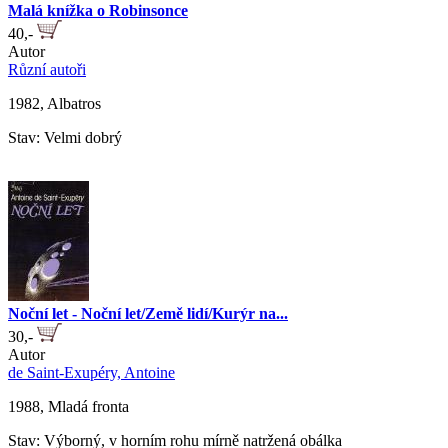
Malá knížka o Robinsonce
40,-
Autor
Různí autoři
1982, Albatros
Stav: Velmi dobrý
Noční let - Noční let/Země lidí/Kurýr na...
30,-
Autor
de Saint-Exupéry, Antoine
1988, Mladá fronta
Stav: Výborný, v horním rohu mírně natržená obálka