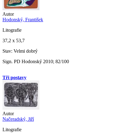
Autor
Hodonský, František
Litografie
37,2 x 53,7
Stav: Velmi dobrý
Sign. PD Hodonský 2010; 82/100
Tři postavy
Autor
Načeradský, Jiří
Litografie