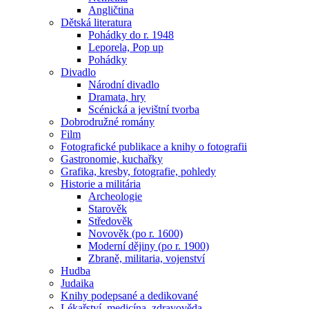
Angličtina
Dětská literatura
Pohádky do r. 1948
Leporela, Pop up
Pohádky
Divadlo
Národní divadlo
Dramata, hry
Scénická a jevištní tvorba
Dobrodružné romány
Film
Fotografické publikace a knihy o fotografii
Gastronomie, kuchařky
Grafika, kresby, fotografie, pohledy
Historie a militária
Archeologie
Starověk
Středověk
Novověk (po r. 1600)
Moderní dějiny (po r. 1900)
Zbraně, militaria, vojenství
Hudba
Judaika
Knihy podepsané a dedikované
Lékařství, medicína, zdravověda